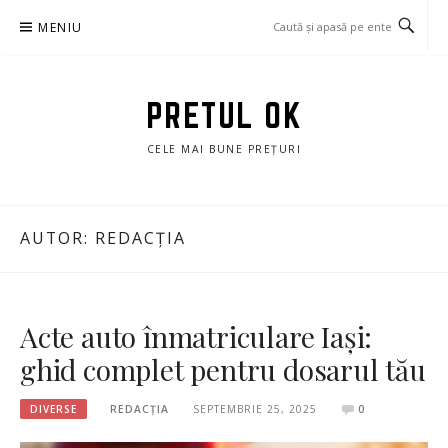
Sari
MENIU
la
conținut
PRETUL OK
CELE MAI BUNE PREȚURI
AUTOR:
REDACȚIA
Acte auto înmatriculare Iași:
ghid complet pentru dosarul tău
DIVERSE
REDACȚIA
SEPTEMBRIE 25, 2025
0