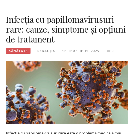
Infecția cu papillomavirusuri
rare: cauze, simptome și opțiuni
de tratament
SĂNĂTATE
REDACȚIA
SEPTEMBRIE 15, 2025
0
Infecția cu papillomavirusuri rare este o problemă medicală mai