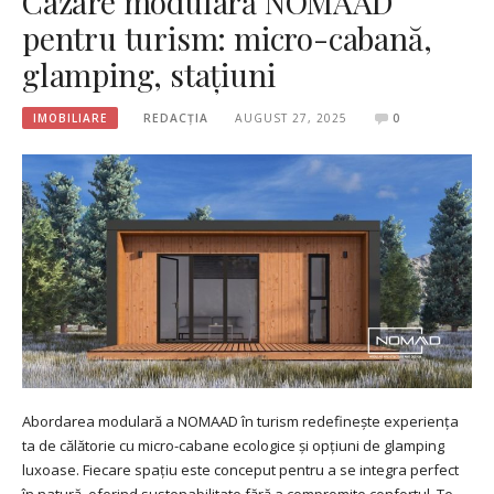
Cazare modulară NOMAAD
pentru turism: micro-cabană,
glamping, stațiuni
IMOBILIARE
REDACȚIA
AUGUST 27, 2025
0
Abordarea modulară a NOMAAD în turism redefinește experiența
ta de călătorie cu micro-cabane ecologice și opțiuni de glamping
luxoase. Fiecare spațiu este conceput pentru a se integra perfect
în natură, oferind sustenabilitate fără a compromite confortul. Te