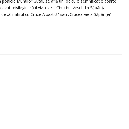
a poalele Munților Gutâi, se află un loc cu o semnificație aparte,
avut privilegiul să îl viziteze – Cimitirul Vesel din Săpânța.
de „Cimitirul cu Cruce Albastră” sau „Crucea Vie a Săpânței”,