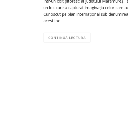
Într-un colț pitoresc al județului Maramureș, l
un loc care a capturat imaginația celor care au 
Cunoscut pe plan internațional sub denumirea 
acest loc…
CONTINUĂ LECTURA