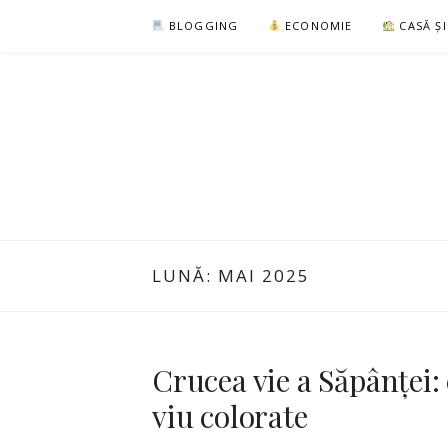
Sari
BLOGGING
ECONOMIE
CASĂ Ș
la
conținut
LUNĂ:
MAI 2025
Crucea vie a Săpânței:
viu colorate