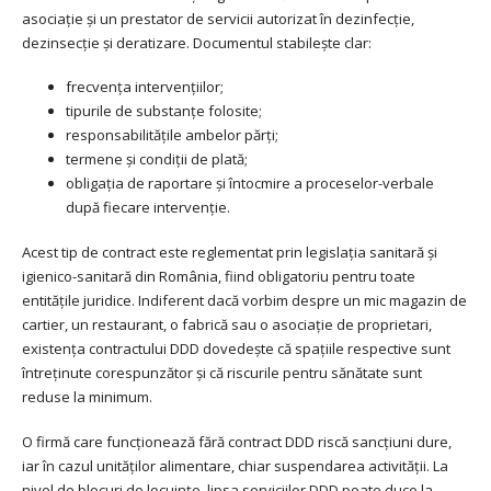
asociație și un prestator de servicii autorizat în dezinfecție,
dezinsecție și deratizare. Documentul stabilește clar:
frecvența intervențiilor;
tipurile de substanțe folosite;
responsabilitățile ambelor părți;
termene și condiții de plată;
obligația de raportare și întocmire a proceselor-verbale
după fiecare intervenție.
Acest tip de contract este reglementat prin legislația sanitară și
igienico-sanitară din România, fiind obligatoriu pentru toate
entitățile juridice. Indiferent dacă vorbim despre un mic magazin de
cartier, un restaurant, o fabrică sau o asociație de proprietari,
existența contractului DDD dovedește că spațiile respective sunt
întreținute corespunzător și că riscurile pentru sănătate sunt
reduse la minimum.
O firmă care funcționează fără contract DDD riscă sancțiuni dure,
iar în cazul unităților alimentare, chiar suspendarea activității. La
nivel de blocuri de locuințe, lipsa serviciilor DDD poate duce la