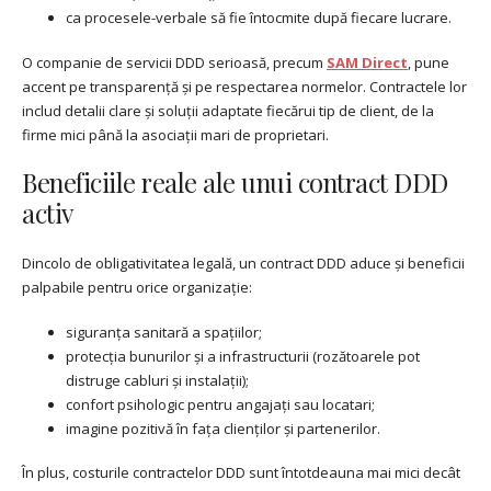
ca procesele-verbale să fie întocmite după fiecare lucrare.
O companie de servicii DDD serioasă, precum
SAM Direct
, pune
accent pe transparență și pe respectarea normelor. Contractele lor
includ detalii clare și soluții adaptate fiecărui tip de client, de la
firme mici până la asociații mari de proprietari.
Beneficiile reale ale unui contract DDD
activ
Dincolo de obligativitatea legală, un contract DDD aduce și beneficii
palpabile pentru orice organizație:
siguranța sanitară a spațiilor;
protecția bunurilor și a infrastructurii (rozătoarele pot
distruge cabluri și instalații);
confort psihologic pentru angajați sau locatari;
imagine pozitivă în fața clienților și partenerilor.
În plus, costurile contractelor DDD sunt întotdeauna mai mici decât