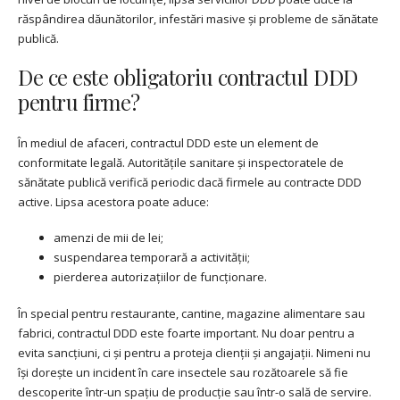
răspândirea dăunătorilor, infestări masive și probleme de sănătate
publică.
De ce este obligatoriu contractul DDD
pentru firme?
În mediul de afaceri, contractul DDD este un element de
conformitate legală. Autoritățile sanitare și inspectoratele de
sănătate publică verifică periodic dacă firmele au contracte DDD
active. Lipsa acestora poate aduce:
amenzi de mii de lei;
suspendarea temporară a activității;
pierderea autorizațiilor de funcționare.
În special pentru restaurante, cantine, magazine alimentare sau
fabrici, contractul DDD este foarte important. Nu doar pentru a
evita sancțiuni, ci și pentru a proteja clienții și angajații. Nimeni nu
își dorește un incident în care insectele sau rozătoarele să fie
descoperite într-un spațiu de producție sau într-o sală de servire.