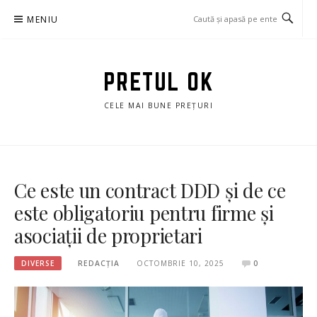
Sari
MENIU
la
conținut
PRETUL OK
CELE MAI BUNE PREȚURI
Ce este un contract DDD și de ce
este obligatoriu pentru firme și
asociații de proprietari
DIVERSE
REDACȚIA
OCTOMBRIE 10, 2025
0