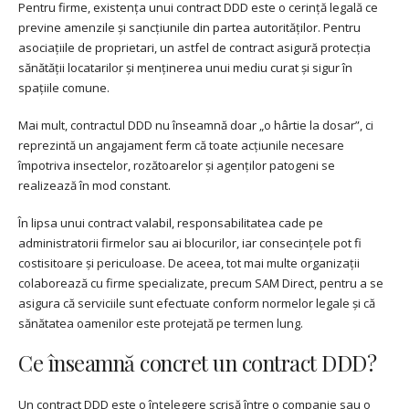
Pentru firme, existența unui contract DDD este o cerință legală ce
previne amenzile și sancțiunile din partea autorităților. Pentru
asociațiile de proprietari, un astfel de contract asigură protecția
sănătății locatarilor și menținerea unui mediu curat și sigur în
spațiile comune.
Mai mult, contractul DDD nu înseamnă doar „o hârtie la dosar”, ci
reprezintă un angajament ferm că toate acțiunile necesare
împotriva insectelor, rozătoarelor și agenților patogeni se
realizează în mod constant.
În lipsa unui contract valabil, responsabilitatea cade pe
administratorii firmelor sau ai blocurilor, iar consecințele pot fi
costisitoare și periculoase. De aceea, tot mai multe organizații
colaborează cu firme specializate, precum SAM Direct, pentru a se
asigura că serviciile sunt efectuate conform normelor legale și că
sănătatea oamenilor este protejată pe termen lung.
Ce înseamnă concret un contract DDD?
Un contract DDD este o înțelegere scrisă între o companie sau o