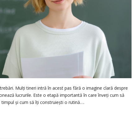
rebări. Mulți tineri intră în acest pas fără o imagine clară despre
ează lucrurile. Este o etapă importantă în care înveți cum să
i timpul și cum să îți construiești o rutină….