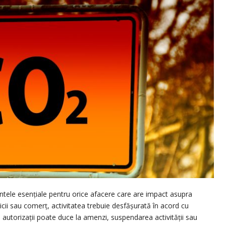
tele esențiale pentru orice afacere care are impact asupra
icii sau comerț, activitatea trebuie desfășurată în acord cu
 autorizații poate duce la amenzi, suspendarea activității sau