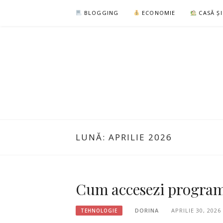
Sari
BLOGGING
ECONOMIE
CASĂ Ș
la
conținut
LUNĂ:
APRILIE 2026
Cum accesezi programe
DORINA
APRILIE 30, 2026
TEHNOLOGIE