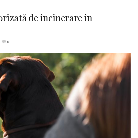
rizată de incinerare în
0