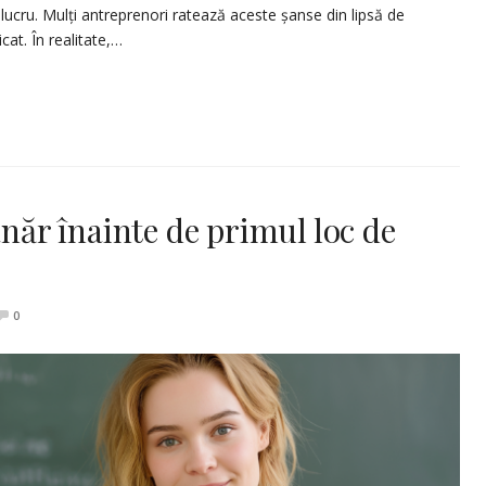
 lucru. Mulți antreprenori ratează aceste șanse din lipsă de
at. În realitate,…
ânăr înainte de primul loc de
0