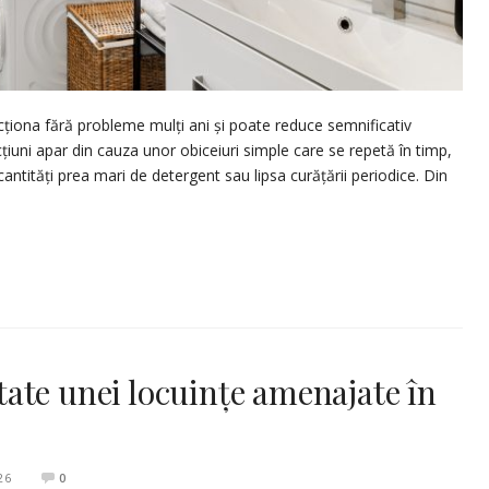
cționa fără probleme mulți ani și poate reduce semnificativ
ecțiuni apar din cauza unor obiceiuri simple care se repetă în timp,
antități prea mari de detergent sau lipsa curățării periodice. Din
ate unei locuințe amenajate în
26
0