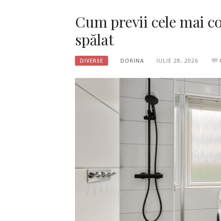
Cum previi cele mai co
spălat
DORINA
IULIE 28, 2026
DIVERSE