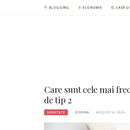
Sari
BLOGGING
ECONOMIE
CASĂ Ș
la
conținut
Care sunt cele mai fre
de tip 2
DORINA
AUGUST 4, 2026
SĂNĂTATE