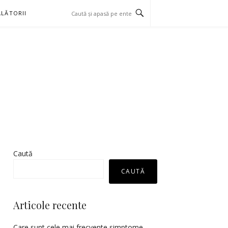
LĂTORII
Caută
CAUTĂ
Articole recente
Care sunt cele mai frecvente simptome