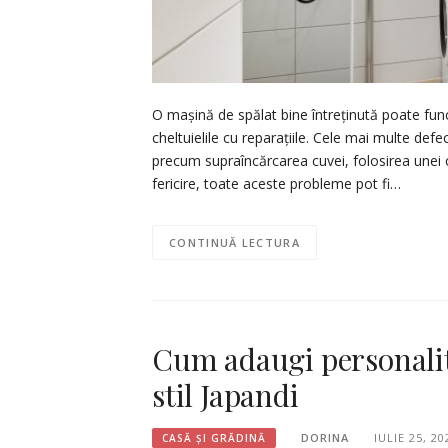
O mașină de spălat bine întreținută poate fun
cheltuielile cu reparațiile. Cele mai multe def
precum supraîncărcarea cuvei, folosirea unei c
fericire, toate aceste probleme pot fi…
CONTINUĂ LECTURA
Cum adaugi personalit
stil Japandi
DORINA
IULIE 25, 20
CASĂ ȘI GRĂDINĂ