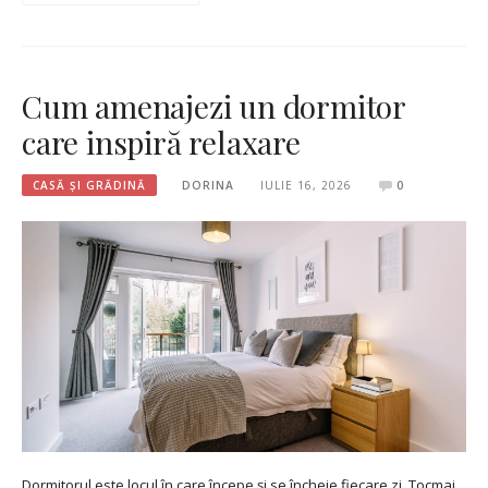
Cum amenajezi un dormitor
care inspiră relaxare
CASĂ ȘI GRĂDINĂ
DORINA
IULIE 16, 2026
0
Dormitorul este locul în care începe și se încheie fiecare zi. Tocmai