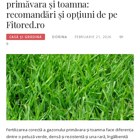
primăvara și toamna:
recomandări și opțiuni de pe
Fitored.ro
CASĂ ȘI GRĂDINĂ
DORINA
FEBRUARIE 21, 2026
0
Fertilizarea corectă a gazonului primăvara și toamna face diferența
dintre o peluză verde, densă și rezistentă și una rară, îngălbenită