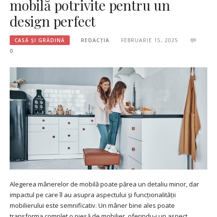
mobilă potrivite pentru un
design perfect
CASĂ ȘI GRĂDINĂ
REDACȚIA
FEBRUARIE 15, 2025
0
Alegerea mânerelor de mobilă poate părea un detaliu minor, dar
impactul pe care îl au asupra aspectului și funcționalității
mobilierului este semnificativ. Un mâner bine ales poate
transforma complet o piesă de mobilier, oferindu-i un aspect