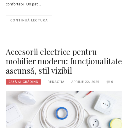
confortabil. Un pat…
CONTINUĂ LECTURA
Accesorii electrice pentru
mobilier modern: funcționalitate
ascunsă, stil vizibil
CASĂ ȘI GRĂDINĂ
REDACȚIA
APRILIE 22, 2025
0