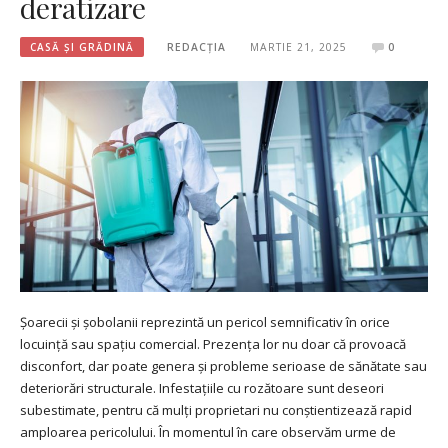
deratizare
CASĂ ȘI GRĂDINĂ
REDACȚIA
MARTIE 21, 2025
0
Șoarecii și șobolanii reprezintă un pericol semnificativ în orice
locuință sau spațiu comercial. Prezența lor nu doar că provoacă
disconfort, dar poate genera și probleme serioase de sănătate sau
deteriorări structurale. Infestațiile cu rozătoare sunt deseori
subestimate, pentru că mulți proprietari nu conștientizează rapid
amploarea pericolului. În momentul în care observăm urme de