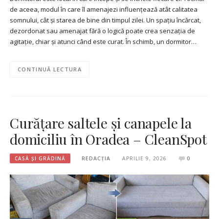
de aceea, modul în care îl amenajezi influențează atât calitatea
somnului, cât și starea de bine din timpul zilei. Un spațiu încărcat,
dezordonat sau amenajat fără o logică poate crea senzația de
agitație, chiar și atunci când este curat. În schimb, un dormitor…
CONTINUĂ LECTURA
Curățare saltele și canapele la
domiciliu în Oradea – CleanSpot
CASĂ ȘI GRĂDINĂ
REDACȚIA
APRILIE 9, 2026
0