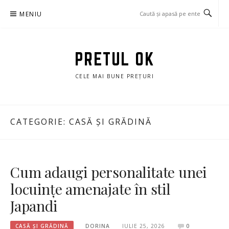
Sari
MENIU
la
conținut
PRETUL OK
CELE MAI BUNE PREȚURI
CATEGORIE:
CASĂ ȘI GRĂDINĂ
Cum adaugi personalitate unei
locuințe amenajate în stil
Japandi
CASĂ ȘI GRĂDINĂ
DORINA
IULIE 25, 2026
0