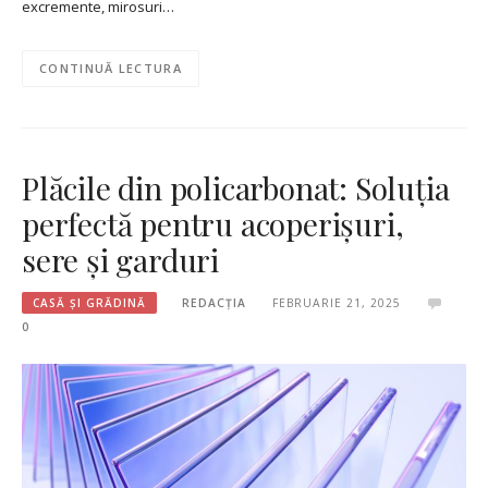
excremente, mirosuri…
CONTINUĂ LECTURA
Plăcile din policarbonat: Soluția
perfectă pentru acoperișuri,
sere și garduri
CASĂ ȘI GRĂDINĂ
REDACȚIA
FEBRUARIE 21, 2025
0