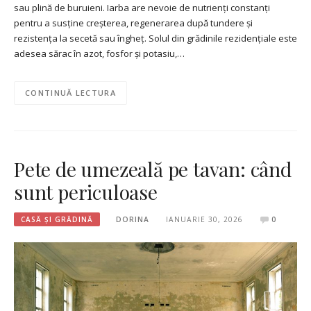
sau plină de buruieni. Iarba are nevoie de nutrienți constanți
pentru a susține creșterea, regenerarea după tundere și
rezistența la secetă sau îngheț. Solul din grădinile rezidențiale este
adesea sărac în azot, fosfor și potasiu,…
CONTINUĂ LECTURA
Pete de umezeală pe tavan: când
sunt periculoase
CASĂ ȘI GRĂDINĂ
DORINA
IANUARIE 30, 2026
0