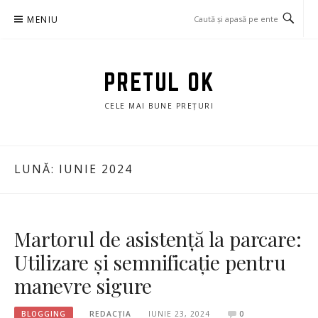
Sari
MENIU
la
conținut
PRETUL OK
CELE MAI BUNE PREȚURI
LUNĂ:
IUNIE 2024
Martorul de asistență la parcare:
Utilizare și semnificație pentru
manevre sigure
BLOGGING
REDACȚIA
IUNIE 23, 2024
0