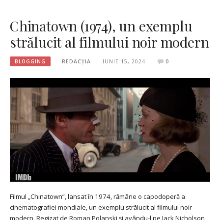
Chinatown (1974), un exemplu
strălucit al filmului noir modern
BLOGGING
REDACȚIA
IUNIE 15, 2024
0
Filmul „Chinatown”, lansat în 1974, rămâne o capodoperă a
cinematografiei mondiale, un exemplu strălucit al filmului noir
modern. Regizat de Roman Polanski și avându-l pe Jack Nicholson