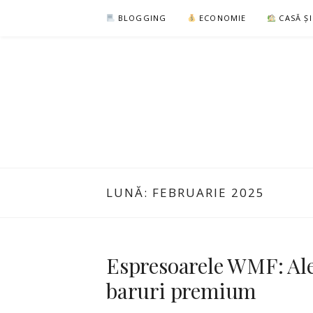
Sari
BLOGGING
ECONOMIE
CASĂ Ș
la
conținut
LUNĂ:
FEBRUARIE 2025
Espresoarele WMF: Aleg
baruri premium