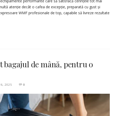
 echipamente performante care să satisfacă cerințele tot mai
 multă atenție decât o cafea de excepție, preparată cu gust și
r expresoare WMF profesionale de top, capabile să livreze rezultate
t bagajul de mână, pentru o
6, 2025
0