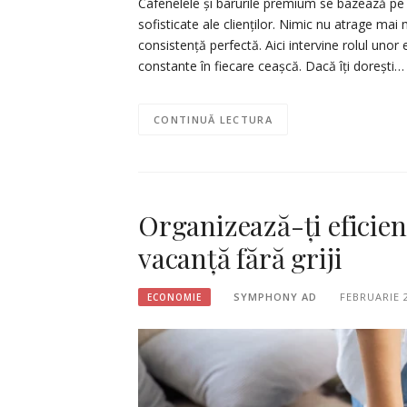
Cafenelele și barurile premium se bazează pe
sofisticate ale clienților. Nimic nu atrage mai
consistență perfectă. Aici intervine rolul uno
constante în fiecare ceașcă. Dacă îți dorești…
CONTINUĂ LECTURA
Organizează-ți eficien
vacanță fără griji
SYMPHONY AD
FEBRUARIE 2
ECONOMIE