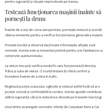
pentru siguranță și situații neprevăzute pe traseu.
Testează funcționarea mașinii înainte să
pornești la drum
Înainte de a ieși din zona aeroportului, pornește motorul și acordă
câteva momente pentru a verifica funcționarea generală a mașinii.
Privește bordul și observă dacă toate informațiile afișate sunt
normale. Acesta este și momentul potrivit pentru a te familiariza cu
comenzile autoturismului.
La viteze mici poți verifica modul în care funcționează direcția,
frâna și cutia de viteze. O scurtă testare îți oferă confort și
încredere înainte de a intra în trafic.
Reglează poziția scaunului, oglinzile și volanul astfel încât să ai o
poziție corectă și confortabilă la condus. Aceste ajustări contribuie
atât la siguranță, cât și la reducerea oboselii pe traseele mai lungi.
Unul dintre avantajele serviciilor oferite de Carpatian Rent a Car