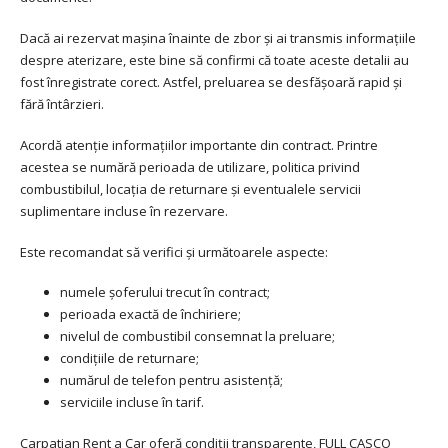
Dacă ai rezervat mașina înainte de zbor și ai transmis informațiile
despre aterizare, este bine să confirmi că toate aceste detalii au
fost înregistrate corect. Astfel, preluarea se desfășoară rapid și
fără întârzieri.
Acordă atenție informațiilor importante din contract. Printre
acestea se numără perioada de utilizare, politica privind
combustibilul, locația de returnare și eventualele servicii
suplimentare incluse în rezervare.
Este recomandat să verifici și următoarele aspecte:
numele șoferului trecut în contract;
perioada exactă de închiriere;
nivelul de combustibil consemnat la preluare;
condițiile de returnare;
numărul de telefon pentru asistență;
serviciile incluse în tarif.
Carpatian Rent a Car oferă condiții transparente, FULL CASCO