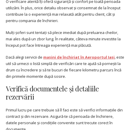
O verificare atentă îți oferă siguranță și confort pe toată perioada
utilizării. În plus, orice detaliu observat și consemnat de la început
contribuie la o experiență mai relaxată atât pentru client, cât și
pentru compania de închirieri.
Mulți șoferi sunt tentați să plece imediat după preluarea cheilor,
mai ales după un zbor lung. În realitate, câteva minute investite la
început pot face întreaga experiență mai plăcută.
Dacă alegi servicii de
mașini de închiriat în Aeroportul Iași
, este
util să urmezi o listă simplă de verificări care te ajută să pornești la
drum cu încredere și să te bucuri de fiecare kilometru parcurs încă
din primele momente după sosire.
Verifică documentele și detaliile
rezervării
Primul lucru pe care trebuie să îl faci este să verifici informațiile din
contract și din rezervare. Asigură-te că perioada de închiriere,
datele personale și condițiile convenite sunt trecute corect în
documente.