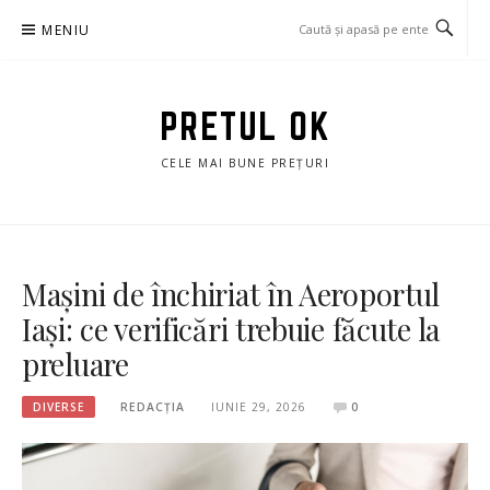
Sari
MENIU
la
conținut
PRETUL OK
CELE MAI BUNE PREȚURI
Mașini de închiriat în Aeroportul
Iași: ce verificări trebuie făcute la
preluare
DIVERSE
REDACȚIA
IUNIE 29, 2026
0