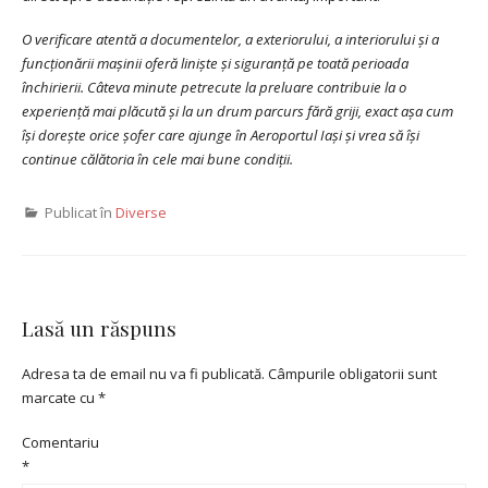
O verificare atentă a documentelor, a exteriorului, a interiorului și a
funcționării mașinii oferă liniște și siguranță pe toată perioada
închirierii. Câteva minute petrecute la preluare contribuie la o
experiență mai plăcută și la un drum parcurs fără griji, exact așa cum
își dorește orice șofer care ajunge în Aeroportul Iași și vrea să își
continue călătoria în cele mai bune condiții.
Publicat în
Diverse
Lasă un răspuns
Adresa ta de email nu va fi publicată.
Câmpurile obligatorii sunt
marcate cu
*
Comentariu
*