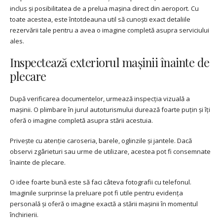
inclus și posibilitatea de a prelua mașina direct din aeroport. Cu
toate acestea, este întotdeauna util să cunoști exact detaliile
rezervării tale pentru a avea o imagine completă asupra serviciului
ales.
Inspectează exteriorul mașinii înainte de
plecare
După verificarea documentelor, urmează inspecția vizuală a
mașinii. O plimbare în jurul autoturismului durează foarte puțin și îți
oferă o imagine completă asupra stării acestuia.
Privește cu atenție caroseria, barele, oglinzile și jantele. Dacă
observi zgârieturi sau urme de utilizare, acestea pot fi consemnate
înainte de plecare.
O idee foarte bună este să faci câteva fotografii cu telefonul.
Imaginile surprinse la preluare pot fi utile pentru evidența
personală și oferă o imagine exactă a stării mașinii în momentul
închirierii.