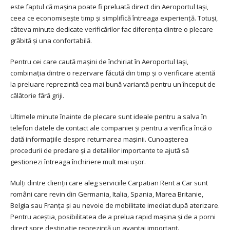
este faptul că mașina poate fi preluată direct din Aeroportul Iași,
ceea ce economisește timp și simplifică întreaga experiență. Totuși,
câteva minute dedicate verificărilor fac diferența dintre o plecare
grăbită și una confortabilă.
Pentru cei care caută mașini de închiriat în Aeroportul Iași,
combinația dintre o rezervare făcută din timp și o verificare atentă
la preluare reprezintă cea mai bună variantă pentru un început de
călătorie fără griji.
Ultimele minute înainte de plecare sunt ideale pentru a salva în
telefon datele de contact ale companiei și pentru a verifica încă o
dată informațiile despre returnarea mașinii. Cunoașterea
procedurii de predare și a detaliilor importante te ajută să
gestionezi întreaga închiriere mult mai ușor.
Mulți dintre clienții care aleg serviciile Carpatian Rent a Car sunt
români care revin din Germania, Italia, Spania, Marea Britanie,
Belgia sau Franța și au nevoie de mobilitate imediat după aterizare.
Pentru aceștia, posibilitatea de a prelua rapid mașina și de a porni
direct spre destinație reprezintă un avantaj important.