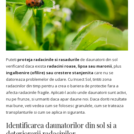
Puteti
proteja radacinile si rasadurile
de daunatorii din sol
verificand daca exista
radacini roase, lipsa sau maronii
, plus
ingalbenire (ofilirе) sau crestere stanjenita
care nu se
datoreaza problemelor de udare. Cu Insect Sol, tintiti zona
radacinilor din timp pentru a crea o bariera de protectie fara a
afecta radacinile fragile. Aplicati-l acolo unde daunatorii sunt activi,
nu pe frunze, si urmariti daca apar daune noi. Daca doriti rezultate
mai bune, veti vedea cum se folosesc granulele, cum se trateaza
transplanturile si cum se aplica in siguranta.
Identificarea daunatorilor din sol si a
deteriorarii radacinilor