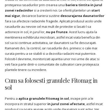
protejarea rasadurilor prin crearea unui
bariera tintita
in jurul
zonei radacinilor
si a cresterii noi. Le oferiti plantelor un
start
mai sigur
, deoarece bariera sustine
descurajarea daunatorilor
fara sa afecteze radacinile fragede. Aplicati produsul acolo unde
rasadurile au nevoie cel mai mult de protectie si lasati-l sa
actioneze in sol, in jurul lor,
nu pe frunze
. Acest lucru ajuta la
mentinerea echilibrului microbian, astfel incat viata benefica din
sol sa isi continue activitatea, iar daunatorii sa fie descurajati.
Ramaneti dvs. la control, iar rasadurile dvs. primesc o cale mai
curata pentru a se stabili si a dezvolta radacini mai puternice.
Folositi-l devreme, monitorizati aparitia unor noi urme de atac si
veti face parte dintr-o comunitate de cultivatori care protejeaza
plantele tinere cu incredere.
Cum sa folosesti granulele Fitomag in
sol
Pentru a
aplica granulele Fitomag in sol
, incepe prin a le
incorpora in stratul superior
in jurul zonei afectate
, astfel incat
produsul sa poata ajunge acolo unde daunatorii sunt activi. Vei