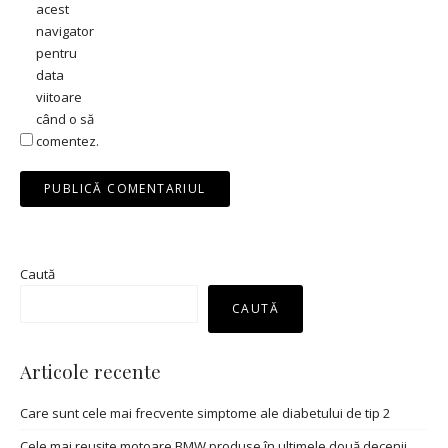
acest
navigator
pentru
data
viitoare
când o să
comentez.
Caută
CAUTĂ
Articole recente
Care sunt cele mai frecvente simptome ale diabetului de tip 2
Cele mai reușite motoare BMW produse în ultimele două decenii