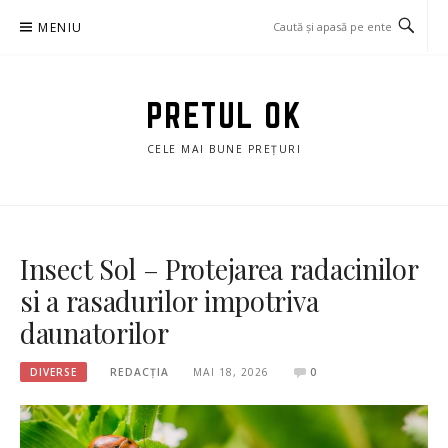
Sari
MENIU
la
conținut
PRETUL OK
CELE MAI BUNE PREȚURI
Insect Sol – Protejarea radacinilor
si a rasadurilor impotriva
daunatorilor
DIVERSE
REDACȚIA
MAI 18, 2026
0