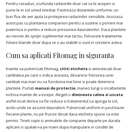
Pentru rasaduri, scufunda radacinile doar cat sa le acoperi si
pune-le in sol umed imediat. Pastreaza distantele uniforme; un
bun flux de aer ajuta la protejarea radacinilor sensibile. Asociaza
acest pas cu plantarea companion pentru a sustine o pornire mai
puternica si pentru a reduce presiunea daunatorilor. Daca plantele
au nevoie de sprijin suplimentar mai tarziu, foloseste tratamente
foliare blande doar dupa ce s-au stabilit si sunt in crestere activa.
Cum sa aplicati Fitomag in siguranta
Inainte sa pulverizati Fitomag,
cititi eticheta
si amestecati doar
cantitatea pe care o indica aceasta, deoarece folosirea unei
cantitati mai mari nu va functiona mai bine si poate deteriora
plantele. Purtati
manusi de protectie
, maneci lungi si incaltaminte
inchisa inainte de a incepe. Alegeti o
dimineata calma si uscata
astfel incat deriva sa fie redusa si tratamentul sa ajunga la sol,
acolo unde se ascund daunatorii. Pulverizati uniform in jurul bazei
fiecarei plante, nu pe frunze decat daca eticheta spune ca este
permis. Tineti copiii si animalele de companie departe pe durata
aplicarii si spalati-va pe maini dupa manipulare in conditii de