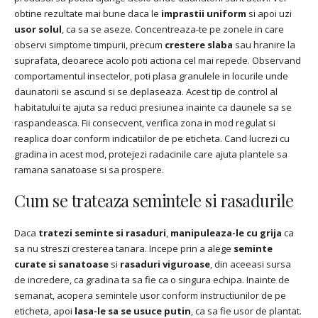
obtine rezultate mai bune daca le
imprastii uniform
si apoi uzi
usor solul
, ca sa se aseze. Concentreaza-te pe zonele in care
observi simptome timpurii, precum
crestere slaba
sau hranire la
suprafata, deoarece acolo poti actiona cel mai repede. Observand
comportamentul insectelor, poti plasa granulele in locurile unde
daunatorii se ascund si se deplaseaza. Acest tip de control al
habitatului te ajuta sa reduci presiunea inainte ca daunele sa se
raspandeasca. Fii consecvent, verifica zona in mod regulat si
reaplica doar conform indicatiilor de pe eticheta. Cand lucrezi cu
gradina in acest mod, protejezi radacinile care ajuta plantele sa
ramana sanatoase si sa prospere.
Cum se trateaza semintele si rasadurile
Daca
tratezi seminte si rasaduri
,
manipuleaza-le cu grija
ca
sa nu streszi cresterea tanara. Incepe prin a alege
seminte
curate si sanatoase
si
rasaduri viguroase
, din aceeasi sursa
de incredere, ca gradina ta sa fie ca o singura echipa. Inainte de
semanat, acopera semintele usor conform instructiunilor de pe
eticheta, apoi
lasa-le sa se usuce putin
, ca sa fie usor de plantat.