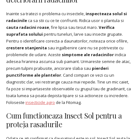
Inainte sa tratezi o problema cu insectele,
inspecteaza solul si
radacinile
ca sa stii cu ce te confrunti. Ridica usor o plantula si
cauta radacini roase
, fire lipsa sau tesut maro.
Verifica
suprafata solului
pentru tuneluri, larve sau insecte grupate.
Pentru o identificare corecta a daunatorilor, noteaza orice ofilire,
crestere stanjenita
sau ingalbenire care nu se potriveste cu
problemele de udare. Aceste
simptome ale radacinilor
indica
adesea hranirea ascunsa sub pamant. Urmareste semne de atac,
precum tulpini prabusite, ancorare slaba sau
pierderi
punctiforme ale plantelor
. Cand compari ce vezi cu un
diagnostic clar, vei restrange cauza mai repede. Tine un mic caiet,
fa poze si impartaseste observatiile cu grupul tau de gradinarit, ca
toata lumea sa poata depista tipare si sa actioneze cu incredere.
Foloseste
insecticide agro
de la Fitomag.
Cum functioneaza Insect Sol pentru a
proteja rasadurile
Odata ce ati confirmat ca daunatorul este in sol, Insect Sol ajuta la