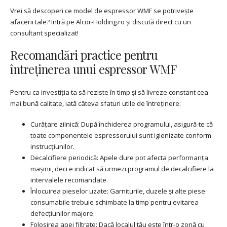
Vrei să descoperi ce model de espressor WMF se potrivește
afacerii tale? Intră pe Alcor-Holding.ro și discută direct cu un
consultant specializat!
Recomandări practice pentru
întreținerea unui espressor WMF
Pentru ca investiția ta să reziste în timp și să livreze constant cea
mai bună calitate, iată câteva sfaturi utile de întreținere:
Curățare zilnică: După închiderea programului, asigură-te că
toate componentele espressorului sunt igienizate conform
instrucțiunilor.
Decalcifiere periodică: Apele dure pot afecta performanța
mașinii, deci e indicat să urmezi programul de decalcifiere la
intervalele recomandate.
Înlocuirea pieselor uzate: Garniturile, duzele și alte piese
consumabile trebuie schimbate la timp pentru evitarea
defecțiunilor majore.
Folosirea apei filtrate: Dacă localul tău este într-o zonă cu