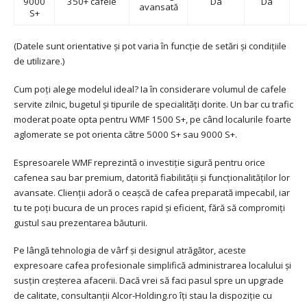
9000
350+ cafele
Da
Da
avansată
S+
(Datele sunt orientative și pot varia în funcție de setări și condițiile
de utilizare.)
Cum poți alege modelul ideal? Ia în considerare volumul de cafele
servite zilnic, bugetul și tipurile de specialități dorite. Un bar cu trafic
moderat poate opta pentru WMF 1500 S+, pe când localurile foarte
aglomerate se pot orienta către 5000 S+ sau 9000 S+.
Espresoarele WMF reprezintă o investiție sigură pentru orice
cafenea sau bar premium, datorită fiabilității și funcționalităților lor
avansate. Clienții adoră o ceașcă de cafea preparată impecabil, iar
tu te poți bucura de un proces rapid și eficient, fără să compromiți
gustul sau prezentarea băuturii.
Pe lângă tehnologia de vârf și designul atrăgător, aceste
expresoare cafea profesionale simplifică administrarea localului și
susțin creșterea afacerii. Dacă vrei să faci pasul spre un upgrade
de calitate, consultanții Alcor-Holding.ro îți stau la dispoziție cu