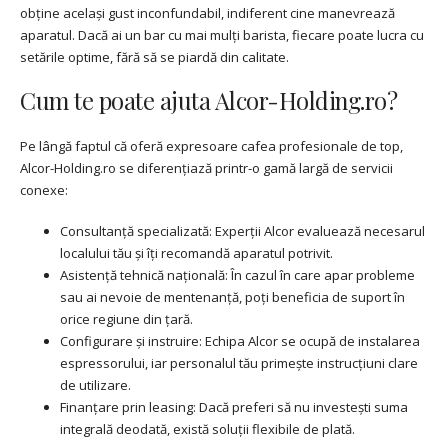
obține același gust inconfundabil, indiferent cine manevrează
aparatul. Dacă ai un bar cu mai mulți barista, fiecare poate lucra cu
setările optime, fără să se piardă din calitate.
Cum te poate ajuta Alcor-Holding.ro?
Pe lângă faptul că oferă expresoare cafea profesionale de top,
Alcor-Holding.ro se diferențiază printr-o gamă largă de servicii
conexe:
Consultanță specializată: Experții Alcor evaluează necesarul
localului tău și îți recomandă aparatul potrivit.
Asistență tehnică națională: În cazul în care apar probleme
sau ai nevoie de mentenanță, poți beneficia de suport în
orice regiune din țară.
Configurare și instruire: Echipa Alcor se ocupă de instalarea
espressorului, iar personalul tău primește instrucțiuni clare
de utilizare.
Finanțare prin leasing: Dacă preferi să nu investești suma
integrală deodată, există soluții flexibile de plată.