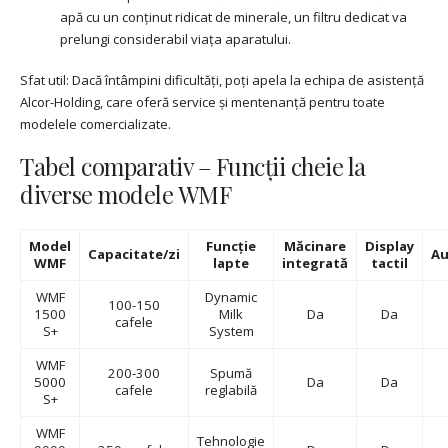
apă cu un conținut ridicat de minerale, un filtru dedicat va
prelungi considerabil viața aparatului.
Sfat util: Dacă întâmpini dificultăți, poți apela la echipa de asistență
Alcor-Holding, care oferă service și mentenanță pentru toate
modelele comercializate.
Tabel comparativ – Funcții cheie la
diverse modele WMF
Model
Funcție
Măcinare
Display
Capacitate/zi
Au
WMF
lapte
integrată
tactil
WMF
Dynamic
100-150
1500
Milk
Da
Da
cafele
S+
System
WMF
200-300
Spumă
5000
Da
Da
cafele
reglabilă
S+
WMF
Tehnologie