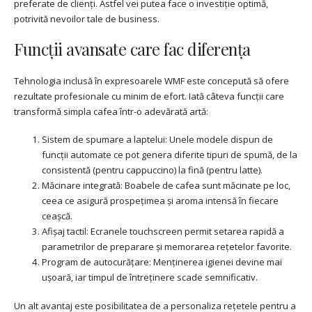
preferate de clienți. Astfel vei putea face o investiție optimă,
potrivită nevoilor tale de business.
Funcții avansate care fac diferența
Tehnologia inclusă în expresoarele WMF este concepută să ofere
rezultate profesionale cu minim de efort. Iată câteva funcții care
transformă simpla cafea într-o adevărată artă:
Sistem de spumare a laptelui: Unele modele dispun de
funcții automate ce pot genera diferite tipuri de spumă, de la
consistentă (pentru cappuccino) la fină (pentru latte).
Măcinare integrată: Boabele de cafea sunt măcinate pe loc,
ceea ce asigură prospețimea și aroma intensă în fiecare
ceașcă.
Afișaj tactil: Ecranele touchscreen permit setarea rapidă a
parametrilor de preparare și memorarea rețetelor favorite.
Program de autocurățare: Menținerea igienei devine mai
ușoară, iar timpul de întreținere scade semnificativ.
Un alt avantaj este posibilitatea de a personaliza rețetele pentru a