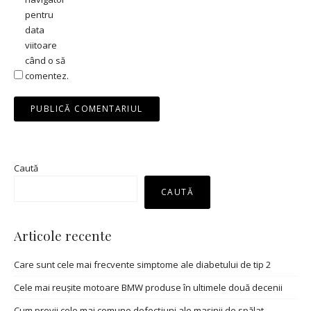
pentru
data
viitoare
când o să
comentez.
Caută
CAUTĂ
Articole recente
Care sunt cele mai frecvente simptome ale diabetului de tip 2
Cele mai reușite motoare BMW produse în ultimele două decenii
Cum previi cele mai comune defecțiuni ale mașinii de spălat