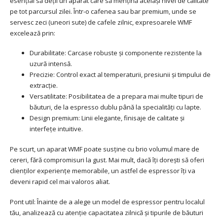
esențial să deții un aparat care să mențină același nivel de calitate
pe tot parcursul zilei. Într-o cafenea sau bar premium, unde se
servesc zeci (uneori sute) de cafele zilnic, expresoarele WMF
excelează prin:
Durabilitate: Carcase robuste și componente rezistente la
uzură intensă.
Precizie: Control exact al temperaturii, presiunii și timpului de
extracție.
Versatilitate: Posibilitatea de a prepara mai multe tipuri de
băuturi, de la espresso dublu până la specialități cu lapte.
Design premium: Linii elegante, finisaje de calitate și
interfețe intuitive.
Pe scurt, un aparat WMF poate susține cu brio volumul mare de
cereri, fără compromisuri la gust. Mai mult, dacă îți dorești să oferi
clienților experiențe memorabile, un astfel de espressor îți va
deveni rapid cel mai valoros aliat.
Pont util: Înainte de a alege un model de espressor pentru localul
tău, analizează cu atenție capacitatea zilnică și tipurile de băuturi