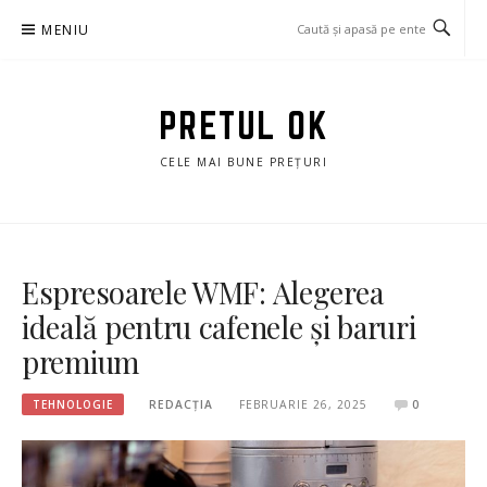
Sari
MENIU
la
conținut
PRETUL OK
CELE MAI BUNE PREȚURI
Espresoarele WMF: Alegerea
ideală pentru cafenele și baruri
premium
TEHNOLOGIE
REDACȚIA
FEBRUARIE 26, 2025
0