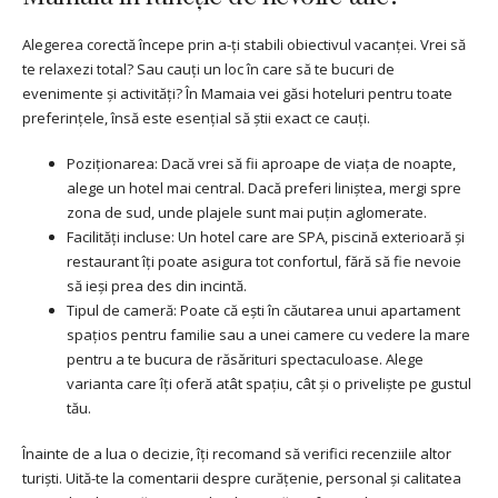
Alegerea corectă începe prin a-ți stabili obiectivul vacanței. Vrei să
te relaxezi total? Sau cauți un loc în care să te bucuri de
evenimente și activități? În Mamaia vei găsi hoteluri pentru toate
preferințele, însă este esențial să știi exact ce cauți.
Poziționarea: Dacă vrei să fii aproape de viața de noapte,
alege un hotel mai central. Dacă preferi liniștea, mergi spre
zona de sud, unde plajele sunt mai puțin aglomerate.
Facilități incluse: Un hotel care are SPA, piscină exterioară și
restaurant îți poate asigura tot confortul, fără să fie nevoie
să ieși prea des din incintă.
Tipul de cameră: Poate că ești în căutarea unui apartament
spațios pentru familie sau a unei camere cu vedere la mare
pentru a te bucura de răsărituri spectaculoase. Alege
varianta care îți oferă atât spațiu, cât și o priveliște pe gustul
tău.
Înainte de a lua o decizie, îți recomand să verifici recenziile altor
turiști. Uită-te la comentarii despre curățenie, personal și calitatea