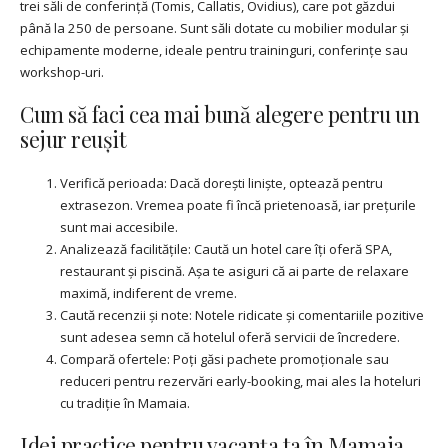
trei săli de conferință (Tomis, Callatis, Ovidius), care pot găzdui
până la 250 de persoane. Sunt săli dotate cu mobilier modular și
echipamente moderne, ideale pentru traininguri, conferințe sau
workshop-uri.
Cum să faci cea mai bună alegere pentru un
sejur reușit
Verifică perioada: Dacă dorești liniște, optează pentru
extrasezon. Vremea poate fi încă prietenoasă, iar prețurile
sunt mai accesibile.
Analizează facilitățile: Caută un hotel care îți oferă SPA,
restaurant și piscină. Așa te asiguri că ai parte de relaxare
maximă, indiferent de vreme.
Caută recenzii și note: Notele ridicate și comentariile pozitive
sunt adesea semn că hotelul oferă servicii de încredere.
Compară ofertele: Poți găsi pachete promoționale sau
reduceri pentru rezervări early-booking, mai ales la hoteluri
cu tradiție în Mamaia.
Idei practice pentru vacanța ta în Mamaia