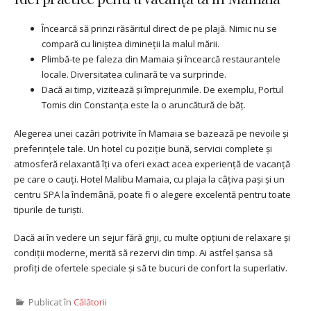
Încearcă să prinzi răsăritul direct de pe plajă. Nimic nu se
compară cu liniștea dimineții la malul mării.
Plimbă-te pe faleza din Mamaia și încearcă restaurantele
locale. Diversitatea culinară te va surprinde.
Dacă ai timp, vizitează și împrejurimile. De exemplu, Portul
Tomis din Constanța este la o aruncătură de băț.
Alegerea unei cazări potrivite în Mamaia se bazează pe nevoile și
preferințele tale. Un hotel cu poziție bună, servicii complete și
atmosferă relaxantă îți va oferi exact acea experiență de vacanță
pe care o cauți. Hotel Malibu Mamaia, cu plaja la câțiva pași și un
centru SPA la îndemână, poate fi o alegere excelentă pentru toate
tipurile de turiști.
Dacă ai în vedere un sejur fără griji, cu multe opțiuni de relaxare și
condiții moderne, merită să rezervi din timp. Ai astfel șansa să
profiți de ofertele speciale și să te bucuri de confort la superlativ.
Publicat în
Călătorii