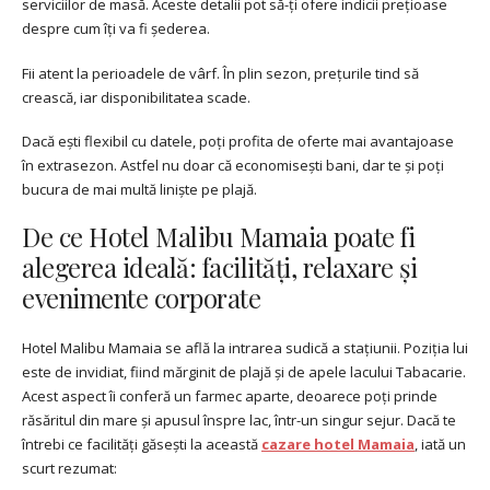
serviciilor de masă. Aceste detalii pot să-ți ofere indicii prețioase
despre cum îți va fi șederea.
Fii atent la perioadele de vârf. În plin sezon, prețurile tind să
crească, iar disponibilitatea scade.
Dacă ești flexibil cu datele, poți profita de oferte mai avantajoase
în extrasezon. Astfel nu doar că economisești bani, dar te și poți
bucura de mai multă liniște pe plajă.
De ce Hotel Malibu Mamaia poate fi
alegerea ideală: facilități, relaxare și
evenimente corporate
Hotel Malibu Mamaia se află la intrarea sudică a stațiunii. Poziția lui
este de invidiat, fiind mărginit de plajă și de apele lacului Tabacarie.
Acest aspect îi conferă un farmec aparte, deoarece poți prinde
răsăritul din mare și apusul înspre lac, într-un singur sejur. Dacă te
întrebi ce facilități găsești la această
cazare hotel Mamaia
, iată un
scurt rezumat: