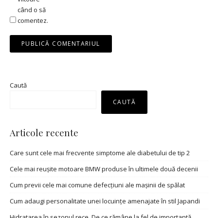
când o să
comentez.
Caută
CAUTĂ
Articole recente
Care sunt cele mai frecvente simptome ale diabetului de tip 2
Cele mai reușite motoare BMW produse în ultimele două decenii
Cum previi cele mai comune defecțiuni ale mașinii de spălat
Cum adaugi personalitate unei locuințe amenajate în stil Japandi
Hidratarea în sezonul rece. De ce rămâne la fel de importantă