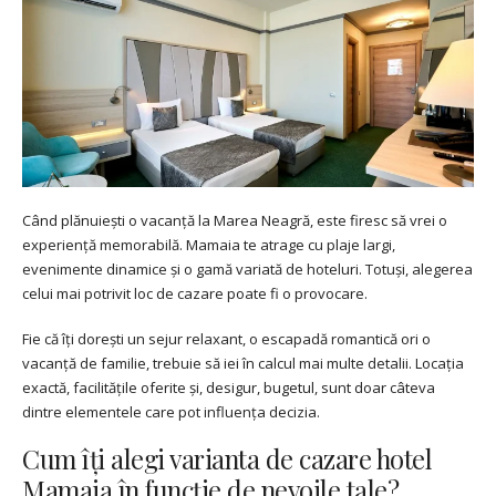
Când plănuiești o vacanță la Marea Neagră, este firesc să vrei o
experiență memorabilă. Mamaia te atrage cu plaje largi,
evenimente dinamice și o gamă variată de hoteluri. Totuși, alegerea
celui mai potrivit loc de cazare poate fi o provocare.
Fie că îți dorești un sejur relaxant, o escapadă romantică ori o
vacanță de familie, trebuie să iei în calcul mai multe detalii. Locația
exactă, facilitățile oferite și, desigur, bugetul, sunt doar câteva
dintre elementele care pot influența decizia.
Cum îți alegi varianta de cazare hotel
Mamaia în funcție de nevoile tale?