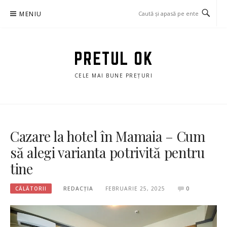
Sari
MENIU
la
conținut
PRETUL OK
CELE MAI BUNE PREȚURI
Cazare la hotel în Mamaia – Cum
să alegi varianta potrivită pentru
tine
CĂLĂTORII
REDACȚIA
FEBRUARIE 25, 2025
0