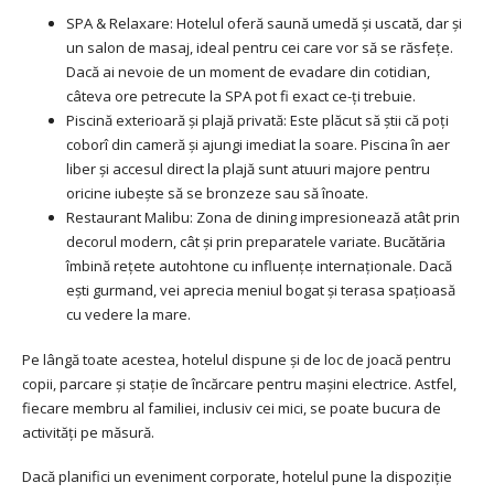
SPA & Relaxare: Hotelul oferă saună umedă și uscată, dar și
un salon de masaj, ideal pentru cei care vor să se răsfețe.
Dacă ai nevoie de un moment de evadare din cotidian,
câteva ore petrecute la SPA pot fi exact ce-ți trebuie.
Piscină exterioară și plajă privată: Este plăcut să știi că poți
coborî din cameră și ajungi imediat la soare. Piscina în aer
liber și accesul direct la plajă sunt atuuri majore pentru
oricine iubește să se bronzeze sau să înoate.
Restaurant Malibu: Zona de dining impresionează atât prin
decorul modern, cât și prin preparatele variate. Bucătăria
îmbină rețete autohtone cu influențe internaționale. Dacă
ești gurmand, vei aprecia meniul bogat și terasa spațioasă
cu vedere la mare.
Pe lângă toate acestea, hotelul dispune și de loc de joacă pentru
copii, parcare și stație de încărcare pentru mașini electrice. Astfel,
fiecare membru al familiei, inclusiv cei mici, se poate bucura de
activități pe măsură.
Dacă planifici un eveniment corporate, hotelul pune la dispoziție