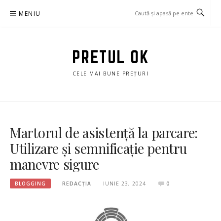
Sari
MENIU
la
conținut
PRETUL OK
CELE MAI BUNE PREȚURI
Martorul de asistență la parcare:
Utilizare și semnificație pentru
manevre sigure
BLOGGING
REDACȚIA
IUNIE 23, 2024
0