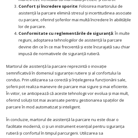
Confort și încredere sporite
: Folosirea martorului de
asistență la parcare elimină stresul și incertitudinea asociate
cu parcare, oferind șoferilor mai multă încredere în abilitățile
lor de parcare.
Conformitate cu reglementările de siguranță
: În multe
regiuni, adoptarea tehnologiilor de asistență la parcare
devine din ce în ce mai frecventă și este încurajată sau chiar
impusă de normativele de siguranță rutieră.
Martorul de asistență la parcare reprezintă o inovație
semnificativă în domeniul siguranței rutiere și al confortului la
condus. Prin utilizarea sa corectă și înțelegerea funcționării sale,
șoferii pot realiza manevre de parcare mai sigure și mai eficiente.
În viitor, se anticipează că aceste tehnologii vor evolua și mai mult,
oferind soluții tot mai avansate pentru gestionarea spațiilor de
parcare în mod automatizat și inteligent.
În concluzie, martorul de asistență la parcare nu este doar o
facilitate modernă, ci și un instrument esențial pentru siguranța
rutieră și confortul în timpul parcurgerii. Utilizarea sa