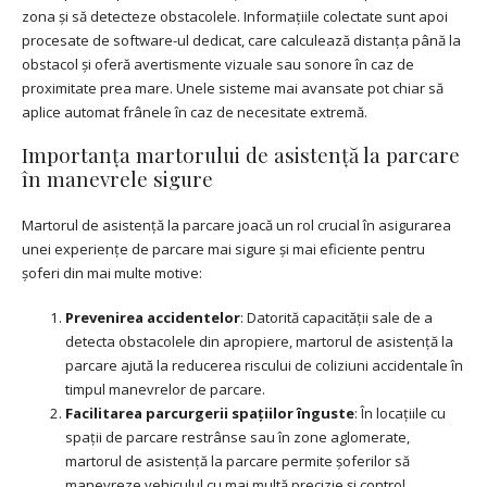
zona și să detecteze obstacolele. Informațiile colectate sunt apoi
procesate de software-ul dedicat, care calculează distanța până la
obstacol și oferă avertismente vizuale sau sonore în caz de
proximitate prea mare. Unele sisteme mai avansate pot chiar să
aplice automat frânele în caz de necesitate extremă.
Importanța martorului de asistență la parcare
în manevrele sigure
Martorul de asistență la parcare joacă un rol crucial în asigurarea
unei experiențe de parcare mai sigure și mai eficiente pentru
șoferi din mai multe motive:
Prevenirea accidentelor
: Datorită capacității sale de a
detecta obstacolele din apropiere, martorul de asistență la
parcare ajută la reducerea riscului de coliziuni accidentale în
timpul manevrelor de parcare.
Facilitarea parcurgerii spațiilor înguste
: În locațiile cu
spații de parcare restrânse sau în zone aglomerate,
martorul de asistență la parcare permite șoferilor să
manevreze vehiculul cu mai multă precizie și control.