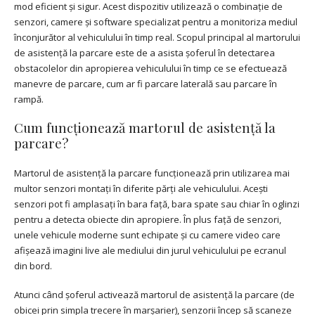
mod eficient și sigur. Acest dispozitiv utilizează o combinație de
senzori, camere și software specializat pentru a monitoriza mediul
înconjurător al vehiculului în timp real. Scopul principal al martorului
de asistență la parcare este de a asista șoferul în detectarea
obstacolelor din apropierea vehiculului în timp ce se efectuează
manevre de parcare, cum ar fi parcare laterală sau parcare în
rampă.
Cum funcționează martorul de asistență la
parcare?
Martorul de asistență la parcare funcționează prin utilizarea mai
multor senzori montați în diferite părți ale vehiculului. Acești
senzori pot fi amplasați în bara față, bara spate sau chiar în oglinzi
pentru a detecta obiecte din apropiere. În plus față de senzori,
unele vehicule moderne sunt echipate și cu camere video care
afișează imagini live ale mediului din jurul vehiculului pe ecranul
din bord.
Atunci când șoferul activează martorul de asistență la parcare (de
obicei prin simpla trecere în marșarier), senzorii încep să scaneze