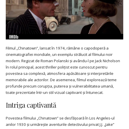
Filmul „Chinatown”, lansat în 1974, rămâne o capodoperă a
cinematografiei mondiale, un exemplu strălucit al filmului noir
modern. Regizat de Roman Polanski și avându-l pe Jack Nicholson
în rolul principal, acest thriller polițist este cunoscut pentru
povestea sa complexă, atmosfera apăsătoare și interpretările
memorabile ale actorilor. De asemenea, filmul explorează teme
profunde precum corupția, puterea și vulnerabilitatea umană,
toate prezentate într-un stil vizual captivant și întunecat.
Intriga captivantă
Povestea filmului „Chinatown” se desfășoară în Los Angeles-ul
anilor 1930 și urmărește aventurile detectivului privat J.J. „Jake”