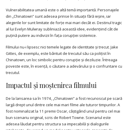
Vulnerabilitatea umană este o altă temă importantă. Personajele
din „Chinatown” sunt adesea prinse în situații fără ieșire, iar
alegerile lor sunt limitate de forțe mai mari decât ei. Destinul tragic
al lui Evelyn Mulwray subliniază această idee, evidențiind cât de
puțină putere au indivizii în fața corupției sistemice.
Filmului nu-i lipsesc nici temele legate de identitate și trecut. Jake
Gittes, de exemplu, este bântuit de trecutul său ca polițist în
Chinatown, un loc simbolic pentru corupție și deziluzie. Întreaga
poveste este, în esență, o căutare a adevărului și o confruntare cu
trecutul.
Impactul și moștenirea filmului
De la lansarea sa în 1974, „Chinatown” a fost recunoscut pe scară
largă drept unul dintre cele mai mari filme ale tuturor timpurilor. A
fost nominalizat la 11 premii Oscar, câștigând unul pentru cel mai
bun scenariu original, scris de Robert Towne. Scenariul este
adesea lăudat pentru structura sa impecabilă și dialogurile