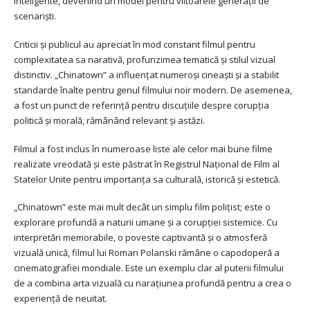
inteligente, devenind un model pentru viitoarele generații de
scenariști.
Criticii și publicul au apreciat în mod constant filmul pentru
complexitatea sa narativă, profunzimea tematică și stilul vizual
distinctiv. „Chinatown” a influențat numeroși cineaști și a stabilit
standarde înalte pentru genul filmului noir modern. De asemenea,
a fost un punct de referință pentru discuțiile despre corupția
politică și morală, rămânând relevant și astăzi.
Filmul a fost inclus în numeroase liste ale celor mai bune filme
realizate vreodată și este păstrat în Registrul Național de Film al
Statelor Unite pentru importanța sa culturală, istorică și estetică.
„Chinatown” este mai mult decât un simplu film polițist; este o
explorare profundă a naturii umane și a corupției sistemice. Cu
interpretări memorabile, o poveste captivantă și o atmosferă
vizuală unică, filmul lui Roman Polanski rămâne o capodoperă a
cinematografiei mondiale. Este un exemplu clar al puterii filmului
de a combina arta vizuală cu narațiunea profundă pentru a crea o
experiență de neuitat.