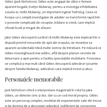
Gittes (Jack Nicholson). Gittes este angajat de către o femeie
aparent bogată, Evelyn Mulwray, pentru a investiga infidelitatea
soțului ei, Hollis Mulwray, un important inginer hidrolog. Ceea ce
începe ca o simplă investigație de adulter se transformă rapid într-
o poveste complicată de corupție, trădare și crimă, care implică
oficiali locali și moguli de afaceri.
Jake Gittes descoperă curând că Hollis Mulwray este implicat într-o
dispută privind resursele de apă ale orașului, iar moartea sa
aparent accidentală ridică multe semne de întrebare. Pe măsură ce
Gittes investighează mai adânc, află despre planuri secrete de
deturnare a apei pentru a facilita speculațiile imobiliare. Povestea
se complică și mai mult când Gittes descoperă adevăruri șocante
despre familia Mulwray, adevăruri care implică incest și abuz.
Personajele memorabile
Jack Nicholson oferă o interpretare magistrală în rolul lui Jake
Gittes, un detectiv cinic și dur, dar cu un cod moral propriu. Gittes
este un personaj complex, modelat de experiențele sale din trecut
și de dorința de a descoperi adevărul, indiferent de consecințe.