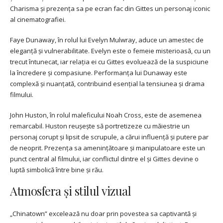
Charisma și prezența sa pe ecran fac din Gittes un personaj iconic
al cinematografiei.
Faye Dunaway, în rolul lui Evelyn Mulwray, aduce un amestec de
eleganță și vulnerabilitate. Evelyn este o femeie misterioasă, cu un
trecut întunecat, iar relația ei cu Gittes evoluează de la suspiciune
la încredere și compasiune. Performanța lui Dunaway este
complexă și nuanțată, contribuind esențial la tensiunea și drama
filmului.
John Huston, în rolul maleficului Noah Cross, este de asemenea
remarcabil. Huston reușește să portretizeze cu măiestrie un
personaj corupt și lipsit de scrupule, a cărui influență și putere par
de neoprit. Prezența sa amenințătoare și manipulatoare este un
punct central al filmului, iar conflictul dintre el și Gittes devine o
luptă simbolică între bine și rău.
Atmosfera și stilul vizual
„Chinatown” excelează nu doar prin povestea sa captivantă și