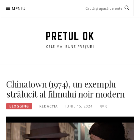
Sari
MENIU
la
conținut
PRETUL OK
CELE MAI BUNE PREȚURI
Chinatown (1974), un exemplu
strălucit al filmului noir modern
BLOGGING
REDACȚIA
IUNIE 15, 2024
0