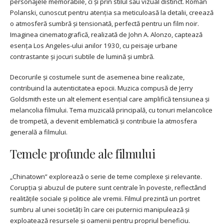
personajele memorabile, ci și prin stilul său vizual distinct. Roman
Polanski, cunoscut pentru atenția sa meticuloasă la detalii, creează
o atmosferă sumbră și tensionată, perfectă pentru un film noir.
Imaginea cinematografică, realizată de John A. Alonzo, captează
esența Los Angeles-ului anilor 1930, cu peisaje urbane
contrastante și jocuri subtile de lumină și umbră.
Decorurile și costumele sunt de asemenea bine realizate,
contribuind la autenticitatea epocii. Muzica compusă de Jerry
Goldsmith este un alt element esențial care amplifică tensiunea și
melancolia filmului. Tema muzicală principală, cu tonuri melancolice
de trompetă, a devenit emblematică și contribuie la atmosfera
generală a filmului.
Temele profunde ale filmului
„Chinatown” explorează o serie de teme complexe și relevante.
Corupția și abuzul de putere sunt centrale în poveste, reflectând
realitățile sociale și politice ale vremii. Filmul prezintă un portret
sumbru al unei societăți în care cei puternici manipulează și
exploatează resursele și oamenii pentru propriul beneficiu.