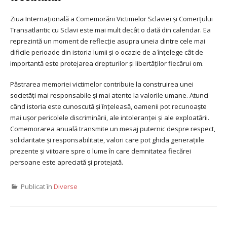
Ziua Internațională a Comemorării Victimelor Sclaviei și Comerțului
Transatlantic cu Sclavi este mai mult decât o dată din calendar. Ea
reprezintă un moment de reflecție asupra uneia dintre cele mai
dificile perioade din istoria lumii și o ocazie de a înțelege cât de
importantă este protejarea drepturilor și libertăților fiecărui om.
Păstrarea memoriei victimelor contribuie la construirea unei
societăți mai responsabile și mai atente la valorile umane. Atunci
când istoria este cunoscută și înțeleasă, oamenii pot recunoaște
mai ușor pericolele discriminării, ale intoleranței și ale exploatării.
Comemorarea anuală transmite un mesaj puternic despre respect,
solidaritate și responsabilitate, valori care pot ghida generațiile
prezente și viitoare spre o lume în care demnitatea fiecărei
persoane este apreciată și protejată.
Publicat în
Diverse