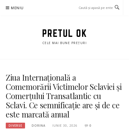
Sari
MENIU
la
conținut
PRETUL OK
CELE MAI BUNE PREȚURI
Ziua Internațională a
Comemorării Victimelor Sclaviei și
Comerțului Transatlantic cu
Sclavi. Ce semnificație are și de ce
este marcată anual
DIVERSE
DORINA
IUNIE 30, 2026
0