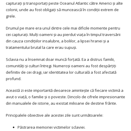
capturați și transportați peste Oceanul Atlantic către Americi și alte
colonii, unde au fost obligați să muncească în condiții extrem de
grele.
Drumul pe mare era unul dintre cele mai dificile momente pentru
cei capturați. Mulți oameni și-au pierdut viața în timpul traversării
din cauza condițiilor insalubre, a bolilor, a lipsei hranei și a
tratamentului brutal la care erau supuși.
Sclavia nu a însemnat doar muncă forțată. Ea a distrus familii,
comunități și culturi întregi. Numeroși oameni au fost despărțiți
definitiv de cei dragi, iar identitatea lor culturală a fost afectată
profund.
Această zi este importantă deoarece amintește că fiecare victimă a
avut o viață, o familie și o poveste. Dincolo de cifrele impresionante
din manualele de istorie, au existat milioane de destine frânte.
Principalele obiective ale acestei zile sunt următoarele:
Păstrarea memoriei victimelor sclaviei.