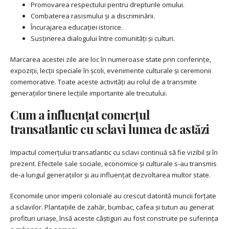
Promovarea respectului pentru drepturile omului.
Combaterea rasismului și a discriminării.
Încurajarea educației istorice.
Susținerea dialogului între comunități și culturi.
Marcarea acestei zile are loc în numeroase state prin conferințe,
expoziții, lecții speciale în școli, evenimente culturale și ceremonii
comemorative. Toate aceste activități au rolul de a transmite
generațiilor tinere lecțiile importante ale trecutului.
Cum a influențat comerțul
transatlantic cu sclavi lumea de astăzi
Impactul comerțului transatlantic cu sclavi continuă să fie vizibil și în
prezent. Efectele sale sociale, economice și culturale s-au transmis
de-a lungul generațiilor și au influențat dezvoltarea multor state.
Economiile unor imperii coloniale au crescut datorită muncii forțate
a sclavilor. Plantațiile de zahăr, bumbac, cafea și tutun au generat
profituri uriașe, însă aceste câștiguri au fost construite pe suferința