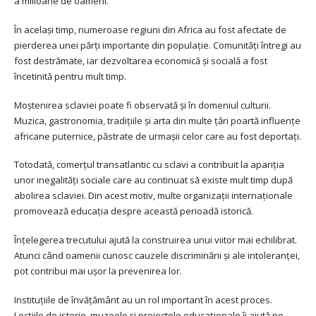
a milioane de oameni.
În același timp, numeroase regiuni din Africa au fost afectate de
pierderea unei părți importante din populație. Comunități întregi au
fost destrămate, iar dezvoltarea economică și socială a fost
încetinită pentru mult timp.
Moștenirea sclaviei poate fi observată și în domeniul culturii.
Muzica, gastronomia, tradițiile și arta din multe țări poartă influențe
africane puternice, păstrate de urmașii celor care au fost deportați.
Totodată, comerțul transatlantic cu sclavi a contribuit la apariția
unor inegalități sociale care au continuat să existe mult timp după
abolirea sclaviei. Din acest motiv, multe organizații internaționale
promovează educația despre această perioadă istorică.
Înțelegerea trecutului ajută la construirea unui viitor mai echilibrat.
Atunci când oamenii cunosc cauzele discriminării și ale intoleranței,
pot contribui mai ușor la prevenirea lor.
Instituțiile de învățământ au un rol important în acest proces.
Lecțiile de istorie, muzeele și proiectele educaționale îi ajută pe