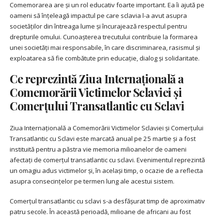
Comemorarea are și un rol educativ foarte important. Ea îi ajută pe
oameni să înțeleagă impactul pe care sclavia l-a avut asupra
societăților din întreaga lume și încurajează respectul pentru
drepturile omului. Cunoașterea trecutului contribuie la formarea
unei societăți mai responsabile, în care discriminarea, rasismul și
exploatarea să fie combătute prin educație, dialog și solidaritate.
Ce reprezintă Ziua Internațională a
Comemorării Victimelor Sclaviei și
Comerțului Transatlantic cu Sclavi
Ziua Internațională a Comemorării Victimelor Sclaviei și Comerțului
Transatlantic cu Sclavi este marcată anual pe 25 martie și a fost
instituită pentru a păstra vie memoria milioanelor de oameni
afectați de comerțul transatlantic cu sclavi. Evenimentul reprezintă
un omagiu adus victimelor și, în același timp, o ocazie de a reflecta
asupra consecințelor pe termen lung ale acestui sistem.
Comerțul transatlantic cu sclavi s-a desfășurat timp de aproximativ
patru secole. În această perioadă, milioane de africani au fost