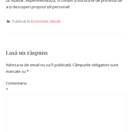
ta. Așadar, experimentează, fii creativ și bucură-te de procesul de
a-ți descoperi propriul stil personal!
Publicat în
Economie
,
Modă
Lasă un răspuns
Adresa ta de email nu va fi publicată.
Câmpurile obligatorii sunt
marcate cu
*
Comentariu
*