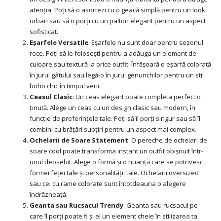
atenția. Poți să o asortezi cu o geacă simplă pentru un look
urban sau să o porți cu un palton elegant pentru un aspect
sofisticat.
Eșarfele Versatile
: Eșarfele nu sunt doar pentru sezonul
rece. Poți să le folosești pentru a adăuga un element de
culoare sau textură la orice outfit. Înfășoară o eșarfă colorată
în jurul gâtului sau legă-o în jurul genunchilor pentru un stil
boho chic în timpul verii.
Ceasul Clasic
: Un ceas elegant poate completa perfect o
ținută. Alege un ceas cu un design clasic sau modern, în
funcție de preferințele tale. Poți să îl porți singur sau să îl
combini cu brățări subțiri pentru un aspect mai complex.
Ochelarii de Soare Statement
: O pereche de ochelari de
soare cool poate transforma instant un outfit obișnuit într-
unul deosebit. Alege o formă și o nuanță care se potrivesc
formei feței tale și personalității tale. Ochelarii oversized
sau cei cu rame colorate sunt întotdeauna o alegere
îndrăzneață.
Geanta sau Rucsacul Trendy
: Geanta sau rucsacul pe
care îl porți poate fi și el un element cheie în stilizarea ta.