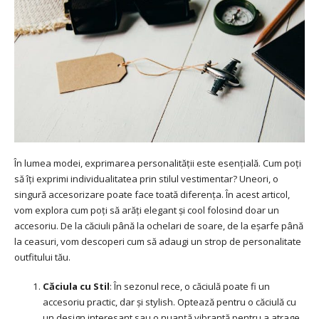
În lumea modei, exprimarea personalității este esențială. Cum poți
să îți exprimi individualitatea prin stilul vestimentar? Uneori, o
singură accesorizare poate face toată diferența. În acest articol,
vom explora cum poți să arăți elegant și cool folosind doar un
accesoriu. De la căciuli până la ochelari de soare, de la eșarfe până
la ceasuri, vom descoperi cum să adaugi un strop de personalitate
outfitului tău.
Căciula cu Stil
: În sezonul rece, o căciulă poate fi un
accesoriu practic, dar și stylish. Optează pentru o căciulă cu
un design interesant sau o nuanță vibrantă pentru a atrage