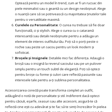
Optează pentru un model în trend, cum ar fi un rucsac din
piele minimalist sau o geantă cu un design neobișnuit. Alege
o nuanță care să se potrivească cu majoritatea ținutelor tale
pentru o versatilitate maximă.
Curelele cu Personalitate
: O curea nu trebuie să fie doar
funcțională, ci și stylish. Alege o curea cu o cataramă
interesantă sau detalii neobișnuite pentru a adăuga un
element de interes outfitului tău. Poți să o porți peste o
rochie sau peste un sacou pentru un look modern și
sofisticat.
Broșele și Insignele
: Detaliile mici fac diferența. Adaugă o
broșă sau o insignă la reverul sacoului sau pe un pulover
simplu pentru un touch subtil de eleganță. Poți să optezi
pentru broșe cu forme și culori care reflectă pasiunile sau
interesele tale pentru a-ți sublinia personalitatea.
Accesorizarea corectă poate transforma complet un outfit,
adăugând o notă de personalitate și stil. Indiferent dacă optezi
pentru căciuli, eșarfe, ceasuri sau alte accesorii, asigură-te că
reflectă cine ești cu adevărat și te fac să te simți încrezător în pielea