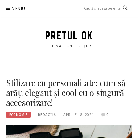
Sari
MENIU
la
conținut
PRETUL OK
CELE MAI BUNE PREȚURI
Stilizare cu personalitate: cum să
arăți elegant și cool cu o singură
accesorizare!
ECONOMIE
REDACȚIA
APRILIE 18, 2024
0