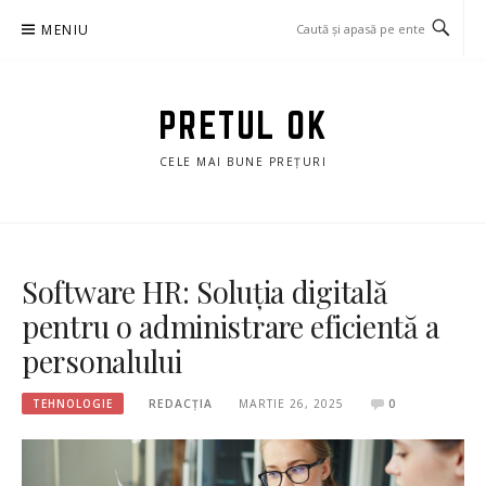
Sari
MENIU
la
conținut
PRETUL OK
CELE MAI BUNE PREȚURI
Software HR: Soluția digitală
pentru o administrare eficientă a
personalului
TEHNOLOGIE
REDACȚIA
MARTIE 26, 2025
0