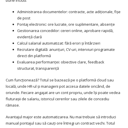
bune includ:
Administrarea documentelor: contracte, acte adiționale, fișe
de post
Pontaj electronic: ore lucrate, ore suplimentare, absențe
Gestionarea concediilor: cereri online, aprobare rapidă,
evidență clară
Calcul salarial automatizat: fără erori și întârzieri
Recrutare digitală: anunțuri, CV-uri, interviuri programate
direct din platformă
Evaluarea performanței: obiective clare, feedback
structurat, transparență
Cum funcționează? Totul se bazează pe o platformă cloud sau
locală, unde HR-ul și managerii pot accesa datele oricând, de
oriunde. Fiecare angajat are un cont propriu, unde își poate vedea
fluturașii de salariu, istoricul cererilor sau zilele de concediu
rămase.
Avantajul major este automatizarea. Nu mai trebuie să introduci
manual pontajul sau să cauți ore întregi un contract vechi. Totul