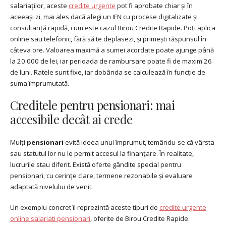
salariaților, aceste
credite urgente
pot fi aprobate chiar și în
aceeași zi, mai ales dacă alegi un IFN cu procese digitalizate și
consultanță rapidă, cum este cazul Birou Credite Rapide. Poți aplica
online sau telefonic, fără să te deplasezi, și primești răspunsul în
câteva ore. Valoarea maximă a sumei acordate poate ajunge până
la 20.000 de lei, iar perioada de rambursare poate fi de maxim 26
de luni. Ratele sunt fixe, iar dobânda se calculează în funcție de
suma împrumutată.
Creditele pentru pensionari: mai
accesibile decât ai crede
Mulți
pensionari
evită ideea unui împrumut, temându-se că vârsta
sau statutul lor nu le permit accesul la finanțare. În realitate,
lucrurile stau diferit. Există oferte gândite special pentru
pensionari, cu cerințe clare, termene rezonabile și evaluare
adaptată nivelului de venit.
Un exemplu concret îl reprezintă aceste tipuri de
credite urgente
online salariati pensionari
, oferite de Birou Credite Rapide.