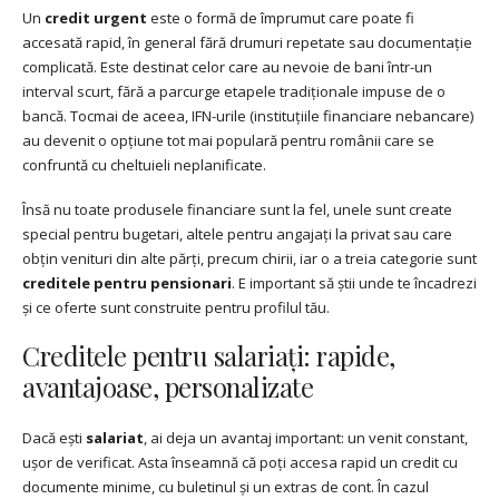
Un
credit urgent
este o formă de împrumut care poate fi
accesată rapid, în general fără drumuri repetate sau documentație
complicată. Este destinat celor care au nevoie de bani într-un
interval scurt, fără a parcurge etapele tradiționale impuse de o
bancă. Tocmai de aceea, IFN-urile (instituțiile financiare nebancare)
au devenit o opțiune tot mai populară pentru românii care se
confruntă cu cheltuieli neplanificate.
Însă nu toate produsele financiare sunt la fel, unele sunt create
special pentru bugetari, altele pentru angajați la privat sau care
obțin venituri din alte părți, precum chirii, iar o a treia categorie sunt
creditele pentru pensionari
. E important să știi unde te încadrezi
și ce oferte sunt construite pentru profilul tău.
Creditele pentru salariați: rapide,
avantajoase, personalizate
Dacă ești
salariat
, ai deja un avantaj important: un venit constant,
ușor de verificat. Asta înseamnă că poți accesa rapid un credit cu
documente minime, cu buletinul și un extras de cont. În cazul