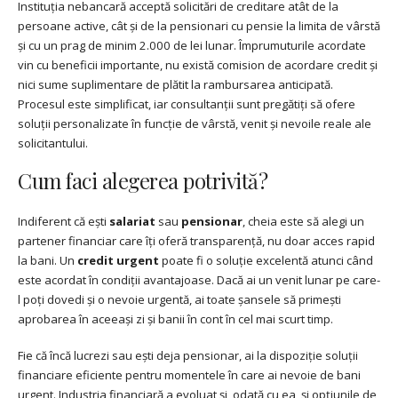
Instituția nebancară acceptă solicitări de creditare atât de la
persoane active, cât și de la pensionari cu pensie la limita de vârstă
și cu un prag de minim 2.000 de lei lunar. Împrumuturile acordate
vin cu beneficii importante, nu există comision de acordare credit și
nici sume suplimentare de plătit la rambursarea anticipată.
Procesul este simplificat, iar consultanții sunt pregătiți să ofere
soluții personalizate în funcție de vârstă, venit și nevoile reale ale
solicitantului.
Cum faci alegerea potrivită?
Indiferent că ești
salariat
sau
pensionar
, cheia este să alegi un
partener financiar care îți oferă transparență, nu doar acces rapid
la bani. Un
credit urgent
poate fi o soluție excelentă atunci când
este acordat în condiții avantajoase. Dacă ai un venit lunar pe care-
l poți dovedi și o nevoie urgentă, ai toate șansele să primești
aprobarea în aceeași zi și banii în cont în cel mai scurt timp.
Fie că încă lucrezi sau ești deja pensionar, ai la dispoziție soluții
financiare eficiente pentru momentele în care ai nevoie de bani
urgent. Industria financiară a evoluat și, odată cu ea, și opțiunile de