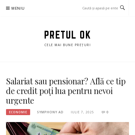
Sari
MENIU
la
conținut
PRETUL OK
CELE MAI BUNE PREȚURI
Salariat sau pensionar? Află ce tip
de credit poți lua pentru nevoi
urgente
ECONOMIE
SYMPHONY AD
IULIE 7, 2025
0