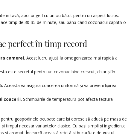
 în tavă, apoi unge-l cu un ou bătut pentru un aspect lucios.
i coace timp de 30-35 de minute, sau până când cozonacul capătă o
c perfect în timp record
ura camerei.
Acest lucru ajută la omogenizarea mai rapidă a
sta este secretul pentru un cozonac bine crescut, chiar și în
ă.
Aceasta va asigura coacerea uniformă și va preveni lipirea
l coacerii.
Schimbările de temperatură pot afecta textura
ă pentru gospodinele ocupate care își doresc să aducă pe masa de
l și timpul necesar variantelor clasice. Cu pași simpli și ingrediente
fos și aromat. Încearcă această rețetă și bucură-te de gustul