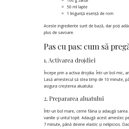
100 g zahăr
50 ml lapte
1 linguriță esență de rom
Aceste ingrediente sunt de bază, dar poți adă
plus de savoare.
Pas cu pas: cum să pregă
1. Activarea drojdiei
Începe prin a activa drojdia. Într-un bol mic, 
Lasă amestecul să stea timp de 10 minute, p
asigura creșterea aluatului.
2. Prepararea aluatului
Într-un bol mare, cerne făina și adaugă sarea.
vanilie și untul topit. Adaugă acest amestec p
7 minute, până devine elastic și nelipicios. Dac