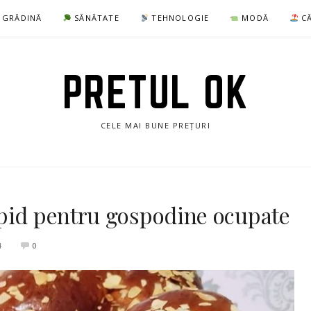
I GRĂDINĂ
SĂNĂTATE
TEHNOLOGIE
MODĂ
CĂ
PRETUL OK
CELE MAI BUNE PREȚURI
apid pentru gospodine ocupate
4
0