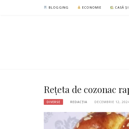
Sari
BLOGGING
ECONOMIE
CASĂ Ș
la
conținut
Rețeta de cozonac r
REDACȚIA
DECEMBRIE 12, 202
DIVERSE