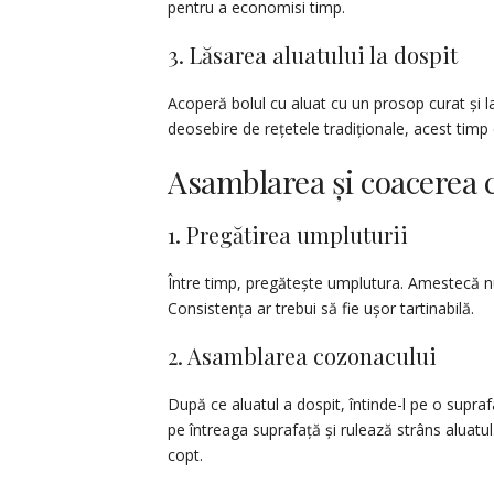
pentru a economisi timp.
3. Lăsarea aluatului la dospit
Acoperă bolul cu aluat cu un prosop curat și l
deosebire de rețetele tradiționale, acest timp
Asamblarea și coacerea 
1. Pregătirea umpluturii
Între timp, pregătește umplutura. Amestecă n
Consistența ar trebui să fie ușor tartinabilă.
2. Asamblarea cozonacului
După ce aluatul a dospit, întinde-l pe o supra
pe întreaga suprafață și rulează strâns aluatu
copt.