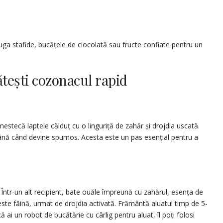
uga stafide, bucățele de ciocolată sau fructe confiate pentru un
tești cozonacul rapid
amestecă laptele călduț cu o linguriță de zahăr și drojdia uscată.
ână când devine spumos. Acesta este un pas esențial pentru a
 Într-un alt recipient, bate ouăle împreună cu zahărul, esența de
este făină, urmat de drojdia activată. Frământă aluatul timp de 5-
ă ai un robot de bucătărie cu cârlig pentru aluat, îl poți folosi