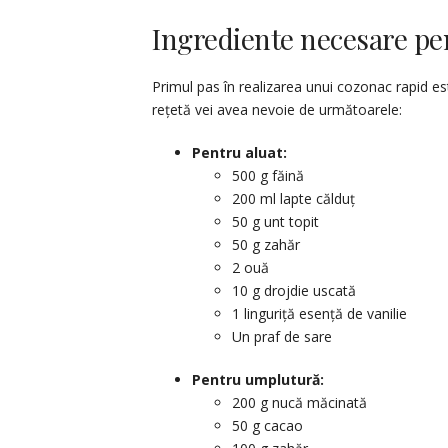
Ingrediente necesare pe
Primul pas în realizarea unui cozonac rapid es
rețetă vei avea nevoie de următoarele:
Pentru aluat:
500 g făină
200 ml lapte călduț
50 g unt topit
50 g zahăr
2 ouă
10 g drojdie uscată
1 linguriță esență de vanilie
Un praf de sare
Pentru umplutură:
200 g nucă măcinată
50 g cacao