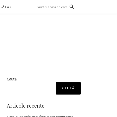
LĂTORII
Caută
CAUTĂ
Articole recente
Care sunt cele mai frecvente simptome