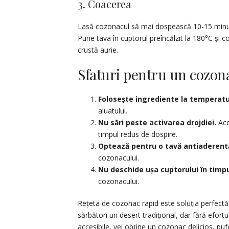
3. Coacerea
Lasă cozonacul să mai dospească 10-15 minute
Pune tava în cuptorul preîncălzit la 180°C ș
crustă aurie.
Sfaturi pentru un cozona
Folosește ingrediente la temperat
aluatului.
Nu sări peste activarea drojdiei.
Ace
timpul redus de dospire.
Optează pentru o tavă antiaderent
cozonacului.
Nu deschide ușa cuptorului în timpu
cozonacului.
Rețeta de cozonac rapid este soluția perfect
sărbători un desert tradițional, dar fără efortu
accesibile, vei obține un cozonac delicios, pu