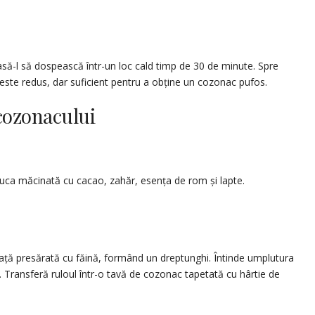
asă-l să dospească într-un loc cald timp de 30 de minute. Spre
 este redus, dar suficient pentru a obține un cozonac pufos.
cozonacului
uca măcinată cu cacao, zahăr, esența de rom și lapte.
față presărată cu făină, formând un dreptunghi. Întinde umplutura
l. Transferă ruloul într-o tavă de cozonac tapetată cu hârtie de