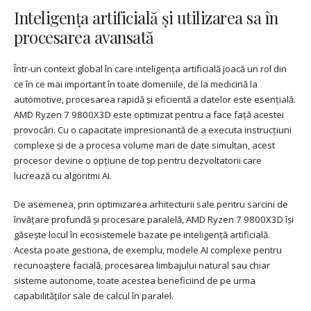
Inteligența artificială și utilizarea sa în
procesarea avansată
Într-un context global în care inteligența artificială joacă un rol din
ce în ce mai important în toate domeniile, de la medicină la
automotive, procesarea rapidă și eficientă a datelor este esențială.
AMD Ryzen 7 9800X3D este optimizat pentru a face față acestei
provocări. Cu o capacitate impresionantă de a executa instrucțiuni
complexe și de a procesa volume mari de date simultan, acest
procesor devine o opțiune de top pentru dezvoltatorii care
lucrează cu algoritmi AI.
De asemenea, prin optimizarea arhitecturii sale pentru sarcini de
învățare profundă și procesare paralelă, AMD Ryzen 7 9800X3D își
găsește locul în ecosistemele bazate pe inteligență artificială.
Acesta poate gestiona, de exemplu, modele AI complexe pentru
recunoaștere facială, procesarea limbajului natural sau chiar
sisteme autonome, toate acestea beneficiind de pe urma
capabilităților sale de calcul în paralel.