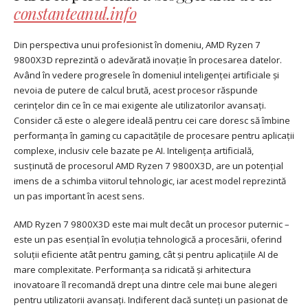
constanteanul.info
Din perspectiva unui profesionist în domeniu, AMD Ryzen 7
9800X3D reprezintă o adevărată inovație în procesarea datelor.
Având în vedere progresele în domeniul inteligenței artificiale și
nevoia de putere de calcul brută, acest procesor răspunde
cerințelor din ce în ce mai exigente ale utilizatorilor avansați.
Consider că este o alegere ideală pentru cei care doresc să îmbine
performanța în gaming cu capacitățile de procesare pentru aplicații
complexe, inclusiv cele bazate pe AI. Inteligența artificială,
susținută de procesorul AMD Ryzen 7 9800X3D, are un potențial
imens de a schimba viitorul tehnologic, iar acest model reprezintă
un pas important în acest sens.
AMD Ryzen 7 9800X3D este mai mult decât un procesor puternic –
este un pas esențial în evoluția tehnologică a procesării, oferind
soluții eficiente atât pentru gaming, cât și pentru aplicațiile AI de
mare complexitate. Performanța sa ridicată și arhitectura
inovatoare îl recomandă drept una dintre cele mai bune alegeri
pentru utilizatorii avansați. Indiferent dacă sunteți un pasionat de