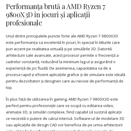
Performanța brută a AMD Ryzen 7
9800X3D în jocuri și aplicații
profesionale
Unul dintre principalele puncte forte ale AMD Ryzen 7 9800X3D
este performanța sa excelentă în jocuri, în special în titlurile care
pun accent pe realitatea virtuală și pe simulările 3D. Datorită
arhitecturii sale avansate, acest procesor permite o frecvență a
cadrelor constantă, reducând la minimum lag-ul și asigurând o
experiență de joc fluidă. De asemenea, capacitatea sa de a
procesa rapid și eficient aplicațiile grafice și de simulare este ideală
pentru dezvoltatori și designeri care au nevoie de performanță de
top.
În plus față de utilizarea în gaming, AMD Ryzen 7 9800X3D este
perfect pentru profesioniștii care se ocupă cu editarea video,
animație 3D, și simulări complexe, fiind capabil să susțină aplicații
ce necesită o putere de calcul intensă. Software-ul de modelare 3D
sau aplicațiile de design CAD vor beneficia de pe urma arhitecturii