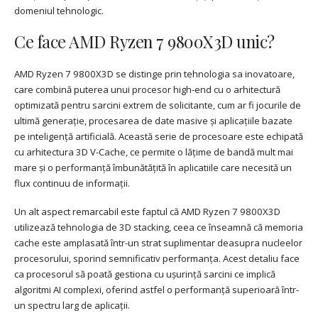
domeniul tehnologic.
Ce face AMD Ryzen 7 9800X3D unic?
AMD Ryzen 7 9800X3D se distinge prin tehnologia sa inovatoare,
care combină puterea unui procesor high-end cu o arhitectură
optimizată pentru sarcini extrem de solicitante, cum ar fi jocurile de
ultimă generație, procesarea de date masive și aplicațiile bazate
pe inteligență artificială. Această serie de procesoare este echipată
cu arhitectura 3D V-Cache, ce permite o lățime de bandă mult mai
mare și o performanță îmbunătățită în aplicatiile care necesită un
flux continuu de informații.
Un alt aspect remarcabil este faptul că AMD Ryzen 7 9800X3D
utilizează tehnologia de 3D stacking, ceea ce înseamnă că memoria
cache este amplasată într-un strat suplimentar deasupra nucleelor
procesorului, sporind semnificativ performanța. Acest detaliu face
ca procesorul să poată gestiona cu ușurință sarcini ce implică
algoritmi AI complexi, oferind astfel o performanță superioară într-
un spectru larg de aplicații.