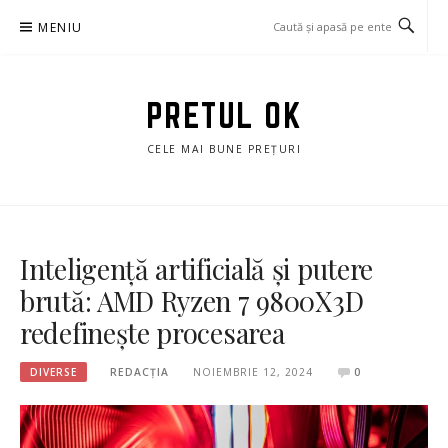
Sari
MENIU
la
conținut
PRETUL OK
CELE MAI BUNE PREȚURI
Inteligență artificială și putere
brută: AMD Ryzen 7 9800X3D
redefinește procesarea
DIVERSE
REDACȚIA
NOIEMBRIE 12, 2024
0