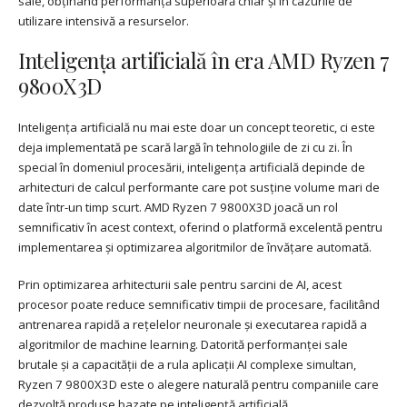
sale, obținând performanță superioară chiar și în cazurile de
utilizare intensivă a resurselor.
Inteligența artificială în era AMD Ryzen 7
9800X3D
Inteligența artificială nu mai este doar un concept teoretic, ci este
deja implementată pe scară largă în tehnologiile de zi cu zi. În
special în domeniul procesării, inteligența artificială depinde de
arhitecturi de calcul performante care pot susține volume mari de
date într-un timp scurt. AMD Ryzen 7 9800X3D joacă un rol
semnificativ în acest context, oferind o platformă excelentă pentru
implementarea și optimizarea algoritmilor de învățare automată.
Prin optimizarea arhitecturii sale pentru sarcini de AI, acest
procesor poate reduce semnificativ timpii de procesare, facilitând
antrenarea rapidă a rețelelor neuronale și executarea rapidă a
algoritmilor de machine learning. Datorită performanței sale
brutale și a capacității de a rula aplicații AI complexe simultan,
Ryzen 7 9800X3D este o alegere naturală pentru companiile care
dezvoltă produse bazate pe inteligență artificială.