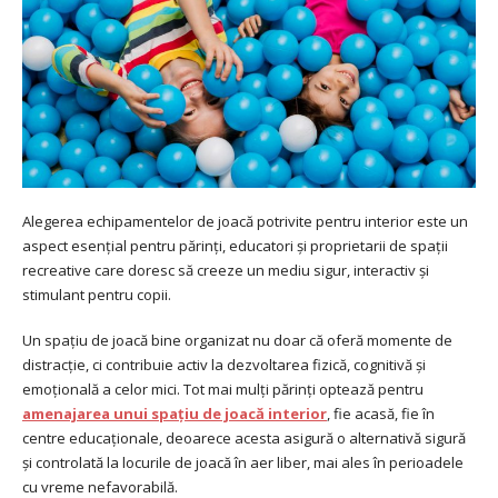
Alegerea echipamentelor de joacă potrivite pentru interior este un
aspect esențial pentru părinți, educatori și proprietarii de spații
recreative care doresc să creeze un mediu sigur, interactiv și
stimulant pentru copii.
Un spațiu de joacă bine organizat nu doar că oferă momente de
distracție, ci contribuie activ la dezvoltarea fizică, cognitivă și
emoțională a celor mici. Tot mai mulți părinți optează pentru
amenajarea unui spațiu de joacă interior
, fie acasă, fie în
centre educaționale, deoarece acesta asigură o alternativă sigură
și controlată la locurile de joacă în aer liber, mai ales în perioadele
cu vreme nefavorabilă.