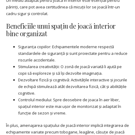
Un mediu adaptat pentru joaca în interior este esențial pentru
părinți, care pot avea certitudinea că micuții lor se joacă într-un
cadru sigur și controlat.
Beneficiile unui spațiu de joacă interior
bine organizat
Siguranța copiilor: Echipamentele moderne respectă
standardele de siguranță și sunt proiectate pentru a reduce
riscurile accidentale.
Stimularea creativității: O zonă de joacă variată îi ajută pe
copii să exploreze și să își dezvolte imaginația.
Dezvoltare fizică și cognitivă: Activitățile interactive și jocurile
de echipă stimulează atât dezvoltarea fizică, cât și abilitățile
cognitive.
Controlul mediului: Spre deosebire de joaca în aer liber,
spațiul interior este mai ușor de monitorizat și adaptat în
funcție de sezon și vreme.
În plus, amenajarea spațiului de joacă interior implică integrarea de
echipamente variate precum tobogane, leagăne, căsuțe de joacă