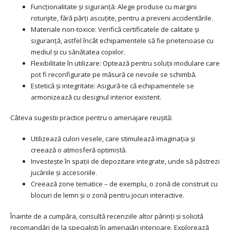
Funcționalitate și siguranță: Alege produse cu margini
rotunjite, fără părți ascuțite, pentru a preveni accidentările.
Materiale non-toxice: Verifică certificatele de calitate și
siguranță, astfel încât echipamentele să fie prietenoase cu
mediul și cu sănătatea copiilor.
Flexibilitate în utilizare: Optează pentru soluții modulare care
pot fi reconfigurate pe măsură ce nevoile se schimbă.
Estetică și integritate: Asigură-te că echipamentele se
armonizează cu designul interior existent.
Câteva sugestii practice pentru o amenajare reușită:
Utilizează culori vesele, care stimulează imaginația și
creează o atmosferă optimistă.
Investește în spații de depozitare integrate, unde să păstrezi
jucăriile și accesoriile.
Creează zone tematice – de exemplu, o zonă de construit cu
blocuri de lemn și o zonă pentru jocuri interactive.
Înainte de a cumpăra, consultă recenziile altor părinți și solicită
recomandări de la specialiști în amenajări interioare. Explorează