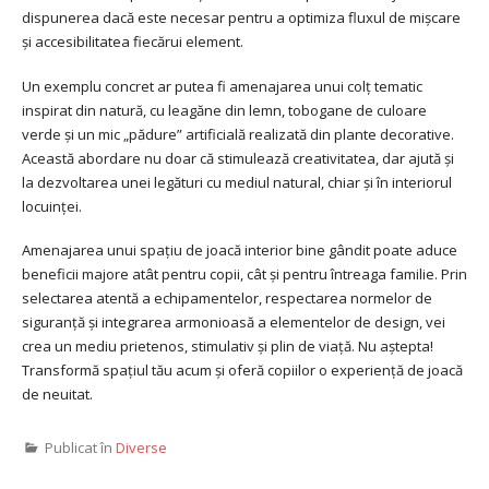
dispunerea dacă este necesar pentru a optimiza fluxul de mișcare
și accesibilitatea fiecărui element.
Un exemplu concret ar putea fi amenajarea unui colț tematic
inspirat din natură, cu leagăne din lemn, tobogane de culoare
verde și un mic „pădure” artificială realizată din plante decorative.
Această abordare nu doar că stimulează creativitatea, dar ajută și
la dezvoltarea unei legături cu mediul natural, chiar și în interiorul
locuinței.
Amenajarea unui spațiu de joacă interior bine gândit poate aduce
beneficii majore atât pentru copii, cât și pentru întreaga familie. Prin
selectarea atentă a echipamentelor, respectarea normelor de
siguranță și integrarea armonioasă a elementelor de design, vei
crea un mediu prietenos, stimulativ și plin de viață. Nu aștepta!
Transformă spațiul tău acum și oferă copiilor o experiență de joacă
de neuitat.
Publicat în
Diverse