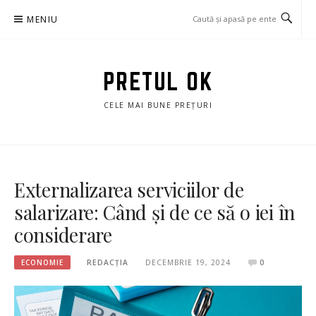
Sari
MENIU
la
conținut
PRETUL OK
CELE MAI BUNE PREȚURI
Externalizarea serviciilor de
salarizare: Când și de ce să o iei în
considerare
ECONOMIE
REDACȚIA
DECEMBRIE 19, 2024
0