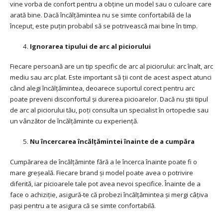
vine vorba de confort pentru a obține un model sau o culoare care
arată bine. Dacă încălțămintea nu se simte confortabilă de la
început, este puțin probabil să se potrivească mai bine în timp.
Ignorarea tipului de arc al piciorului
Fiecare persoană are un tip specific de arc al piciorului: arc înalt, arc
mediu sau arc plat. Este important să ții cont de acest aspect atunci
când alegi încălțămintea, deoarece suportul corect pentru arc
poate preveni disconfortul și durerea picioarelor. Dacă nu știi tipul
de arc al piciorului tău, poți consulta un specialist în ortopedie sau
un vânzător de încălțăminte cu experiență.
Nu încercarea încălțămintei înainte de a cumpăra
Cumpărarea de încălțăminte fără a le încerca înainte poate fi o
mare greșeală. Fiecare brand și model poate avea o potrivire
diferită, iar picioarele tale pot avea nevoi specifice. Înainte de a
face o achiziție, asigură-te că probezi încălțămintea și mergi câțiva
pași pentru a te asigura că se simte confortabilă.