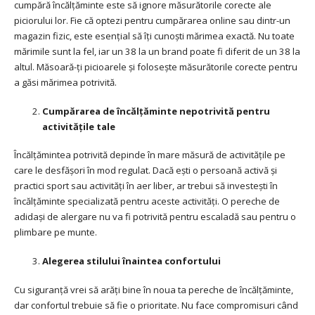
cumpără încălțăminte este să ignore măsurătorile corecte ale
piciorului lor. Fie că optezi pentru cumpărarea online sau dintr-un
magazin fizic, este esențial să îți cunoști mărimea exactă. Nu toate
mărimile sunt la fel, iar un 38 la un brand poate fi diferit de un 38 la
altul. Măsoară-ți picioarele și folosește măsurătorile corecte pentru
a găsi mărimea potrivită.
Cumpărarea de încălțăminte nepotrivită pentru
activitățile tale
Încălțămintea potrivită depinde în mare măsură de activitățile pe
care le desfășori în mod regulat. Dacă ești o persoană activă și
practici sport sau activități în aer liber, ar trebui să investești în
încălțăminte specializată pentru aceste activități. O pereche de
adidași de alergare nu va fi potrivită pentru escaladă sau pentru o
plimbare pe munte.
Alegerea stilului înaintea confortului
Cu siguranță vrei să arăți bine în noua ta pereche de încălțăminte,
dar confortul trebuie să fie o prioritate. Nu face compromisuri când