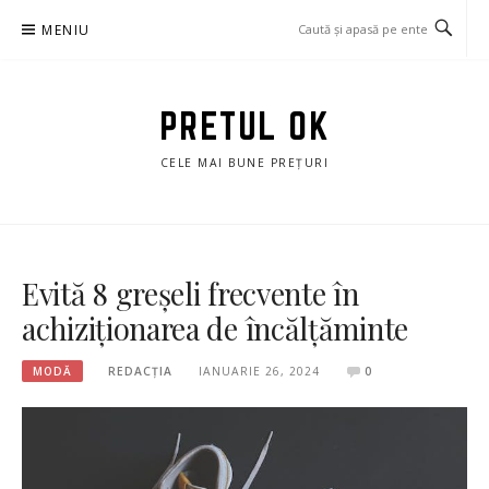
Sari
MENIU
la
conținut
PRETUL OK
CELE MAI BUNE PREȚURI
Evită 8 greșeli frecvente în
achiziționarea de încălțăminte
MODĂ
REDACȚIA
IANUARIE 26, 2024
0