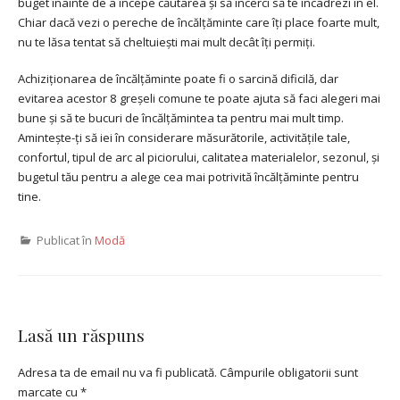
buget înainte de a începe căutarea și să încerci să te încadrezi în el.
Chiar dacă vezi o pereche de încălțăminte care îți place foarte mult,
nu te lăsa tentat să cheltuiești mai mult decât îți permiți.
Achiziționarea de încălțăminte poate fi o sarcină dificilă, dar
evitarea acestor 8 greșeli comune te poate ajuta să faci alegeri mai
bune și să te bucuri de încălțămintea ta pentru mai mult timp.
Amintește-ți să iei în considerare măsurătorile, activitățile tale,
confortul, tipul de arc al piciorului, calitatea materialelor, sezonul, și
bugetul tău pentru a alege cea mai potrivită încălțăminte pentru
tine.
Publicat în
Modă
Lasă un răspuns
Adresa ta de email nu va fi publicată.
Câmpurile obligatorii sunt
marcate cu
*