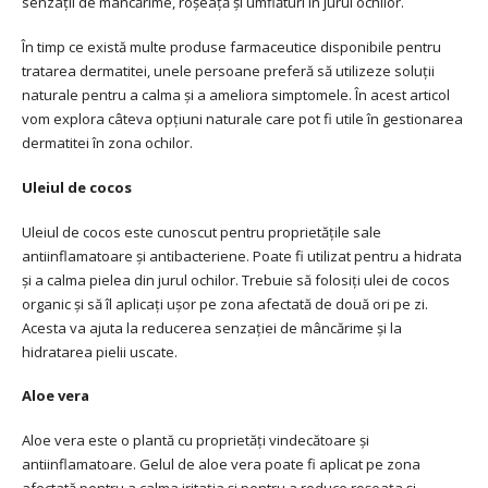
senzații de mâncărime, roșeață și umflături în jurul ochilor.
În timp ce există multe produse farmaceutice disponibile pentru
tratarea dermatitei, unele persoane preferă să utilizeze soluții
naturale pentru a calma și a ameliora simptomele. În acest articol
vom explora câteva opțiuni naturale care pot fi utile în gestionarea
dermatitei în zona ochilor.
Uleiul de cocos
Uleiul de cocos este cunoscut pentru proprietățile sale
antiinflamatoare și antibacteriene. Poate fi utilizat pentru a hidrata
și a calma pielea din jurul ochilor. Trebuie să folosiți ulei de cocos
organic și să îl aplicați ușor pe zona afectată de două ori pe zi.
Acesta va ajuta la reducerea senzației de mâncărime și la
hidratarea pielii uscate.
Aloe vera
Aloe vera este o plantă cu proprietăți vindecătoare și
antiinflamatoare. Gelul de aloe vera poate fi aplicat pe zona