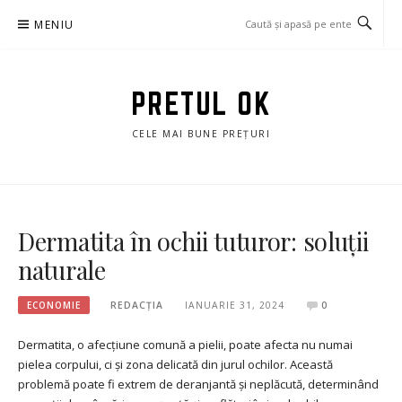
Sari
MENIU
la
conținut
PRETUL OK
CELE MAI BUNE PREȚURI
Dermatita în ochii tuturor: soluții
naturale
ECONOMIE
REDACȚIA
IANUARIE 31, 2024
0
Dermatita, o afecțiune comună a pielii, poate afecta nu numai
pielea corpului, ci și zona delicată din jurul ochilor. Această
problemă poate fi extrem de deranjantă și neplăcută, determinând