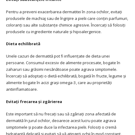
Pentru a preveni exacerbarea dermatitei în zona ochilor, evitați
produsele de machiaj sau de îngrijire a pielii care conțin parfumuri,
coloranți sau alte substanțe chimice agresive. Încercați să folosiți
produsele cu ingrediente naturale și hipoalergenice.
Dieta echilibrată
Unele cazuri de dermatită pot fi influențate de dieta unei
persoane. Consumul excesiv de alimente procesate, bogate în
zaharuri sau grăsimi nesănătoase poate agrava simptomele.
Încercați să adoptați o dietă echilibrată, bogată în fructe, legume și
alimente bogate în acizi grași omega-3, care au proprietăți
antiinflamatoare.
Evitați frecarea și zgârierea
Este important să nu frecați sau să zgâriați zona afectată de
dermatită în jurul ochilor, deoarece acest lucru poate agrava
simptomele și poate duce la infectarea pielii. Folosiți o cremă
hidratantă delicată și evitați să vă atingeți ochii în mod constant.