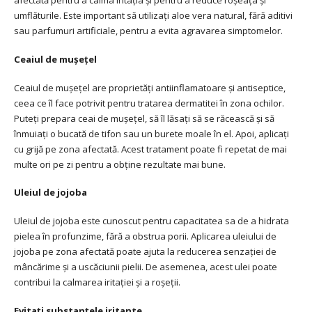
afectată pentru a calma iritația și pentru a reduce roșeața și
umflăturile. Este important să utilizați aloe vera natural, fără aditivi
sau parfumuri artificiale, pentru a evita agravarea simptomelor.
Ceaiul de mușețel
Ceaiul de mușețel are proprietăți antiinflamatoare și antiseptice,
ceea ce îl face potrivit pentru tratarea dermatitei în zona ochilor.
Puteți prepara ceai de mușețel, să îl lăsați să se răcească și să
înmuiați o bucată de tifon sau un burete moale în el. Apoi, aplicați
cu grijă pe zona afectată. Acest tratament poate fi repetat de mai
multe ori pe zi pentru a obține rezultate mai bune.
Uleiul de jojoba
Uleiul de jojoba este cunoscut pentru capacitatea sa de a hidrata
pielea în profunzime, fără a obstrua porii. Aplicarea uleiului de
jojoba pe zona afectată poate ajuta la reducerea senzației de
mâncărime și a uscăciunii pielii. De asemenea, acest ulei poate
contribui la calmarea iritației și a roșeții.
Evitați substanțele iritante