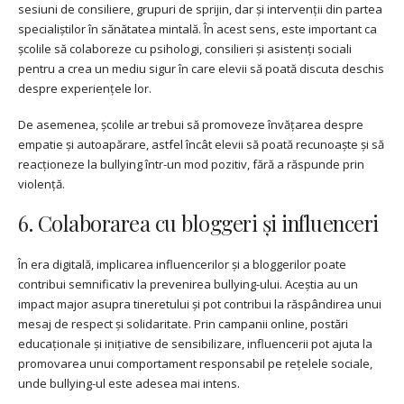
sesiuni de consiliere, grupuri de sprijin, dar și intervenții din partea
specialiștilor în sănătatea mintală. În acest sens, este important ca
școlile să colaboreze cu psihologi, consilieri și asistenți sociali
pentru a crea un mediu sigur în care elevii să poată discuta deschis
despre experiențele lor.
De asemenea, școlile ar trebui să promoveze învățarea despre
empatie și autoapărare, astfel încât elevii să poată recunoaște și să
reacționeze la bullying într-un mod pozitiv, fără a răspunde prin
violență.
6. Colaborarea cu bloggeri și influenceri
În era digitală, implicarea influencerilor și a bloggerilor poate
contribui semnificativ la prevenirea bullying-ului. Aceștia au un
impact major asupra tineretului și pot contribui la răspândirea unui
mesaj de respect și solidaritate. Prin campanii online, postări
educaționale și inițiative de sensibilizare, influencerii pot ajuta la
promovarea unui comportament responsabil pe rețelele sociale,
unde bullying-ul este adesea mai intens.