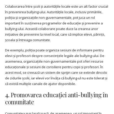
Colaborarea între școli și autoritățile locale este un alt factor crucial
în prevenirea bullying-ului. Autoritățile locale, inclusiv primăriile,
poliția și organizațiile non-guvernamentale, pot juca un rol
important în susținerea programelor de educație și prevenire a
bullying-ului. Această colaborare poate duce la crearea unor
inițiative de prevenire la nivel local, care să implice elevii, părinții,
școala și întreaga comunitate.
De exemplu, poliția poate organiza sesiuni de informare pentru
elevi și profesori despre consecințele legale ale bullying-ului. De
asemenea, organizațiile non-guvernamentale pot oferi resurse
educaționale și sesiuni de consiliere pentru copii și profesori. În
acest mod, se creează un sistem de sprijin care se extinde dincolo
de zidurile școlii, iar elevii vor învăța că bullying-ul nu este tolerat și
că există multiple canale de ajutor disponibile.
4. Promovarea educației anti-bullying în
comunitate
Comunitatea mai largă joacă, de asemenea, un rol important în