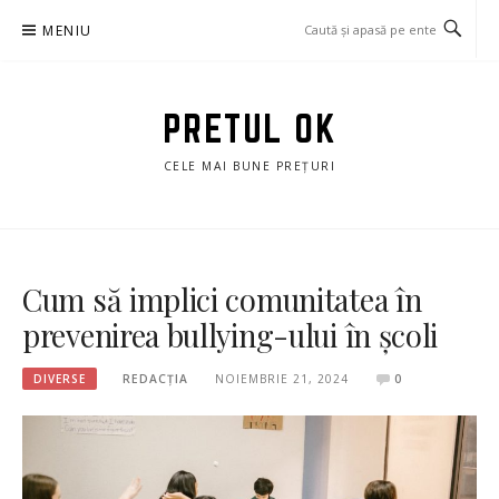
Sari
MENIU
la
conținut
PRETUL OK
CELE MAI BUNE PREȚURI
Cum să implici comunitatea în
prevenirea bullying-ului în școli
DIVERSE
REDACȚIA
NOIEMBRIE 21, 2024
0