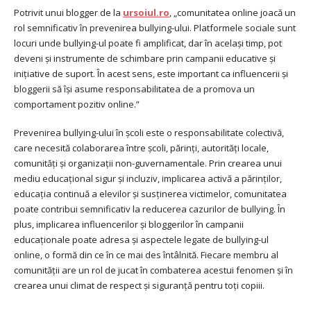
Potrivit unui blogger de la
ursoiul.ro
, „comunitatea online joacă un
rol semnificativ în prevenirea bullying-ului. Platformele sociale sunt
locuri unde bullying-ul poate fi amplificat, dar în același timp, pot
deveni și instrumente de schimbare prin campanii educative și
inițiative de suport. În acest sens, este important ca influencerii și
bloggerii să își asume responsabilitatea de a promova un
comportament pozitiv online.”
Prevenirea bullying-ului în școli este o responsabilitate colectivă,
care necesită colaborarea între școli, părinți, autorități locale,
comunități și organizații non-guvernamentale. Prin crearea unui
mediu educațional sigur și incluziv, implicarea activă a părinților,
educația continuă a elevilor și susținerea victimelor, comunitatea
poate contribui semnificativ la reducerea cazurilor de bullying. În
plus, implicarea influencerilor și bloggerilor în campanii
educaționale poate adresa și aspectele legate de bullying-ul
online, o formă din ce în ce mai des întâlnită. Fiecare membru al
comunității are un rol de jucat în combaterea acestui fenomen și în
crearea unui climat de respect și siguranță pentru toți copiii.