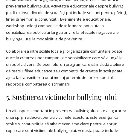
prevenirea bullying-ului. Activitățile educaționale despre bullying
pot fi extinse dincolo de școală și pot include sesiuni pentru părinți,
tineri și membri ai comunității. Evenimentele educaționale,
workshop-urile și campaniile de informare pot ajuta la
sensibilizarea publicului larg cu privire la efectele negative ale
bullying-ului și la modalitățile de prevenire.
Colaborarea între școlile locale și organizațiile comunitare poate
duce la crearea unor campanii de sensibilizare care să ajungă la
un public divers. De exemplu, un program care să includă ateliere
de teatru, filme educative sau competiții de creație în școli poate
ajuta la transmiterea unui mesaj puternic despre respectul
reciproc și combaterea discriminării.
5. Susținerea victimelor bullying-ului
Un alt aspect important în prevenirea bullying-ului este asigurarea
unui sprijin adecvat pentru victimele acestuia. Este esențial ca
școlile și comunitățile să aibă mecanisme clare pentru a sprijini
copiii care sunt victime ale bullying-ului. Aceasta poate include