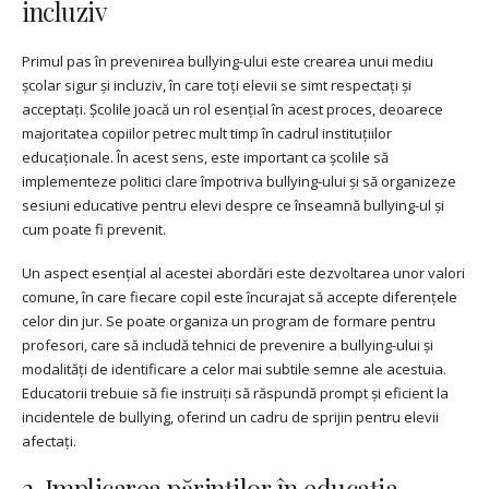
incluziv
Primul pas în prevenirea bullying-ului este crearea unui mediu
școlar sigur și incluziv, în care toți elevii se simt respectați și
acceptați. Școlile joacă un rol esențial în acest proces, deoarece
majoritatea copiilor petrec mult timp în cadrul instituțiilor
educaționale. În acest sens, este important ca școlile să
implementeze politici clare împotriva bullying-ului și să organizeze
sesiuni educative pentru elevi despre ce înseamnă bullying-ul și
cum poate fi prevenit.
Un aspect esențial al acestei abordări este dezvoltarea unor valori
comune, în care fiecare copil este încurajat să accepte diferențele
celor din jur. Se poate organiza un program de formare pentru
profesori, care să includă tehnici de prevenire a bullying-ului și
modalități de identificare a celor mai subtile semne ale acestuia.
Educatorii trebuie să fie instruiți să răspundă prompt și eficient la
incidentele de bullying, oferind un cadru de sprijin pentru elevii
afectați.
2. Implicarea părinților în educația