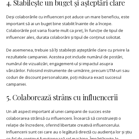
4. Stabilește un buget și așteptări clare
Deși colaborările cu influenceri pot aduce un mare beneficiu, este
important să ai un buget bine stabilit înainte de a începe.
Colaborările pot varia foarte mult ca preț, în funcție de tipul de
influencer ales, durata colaborării și tipul de conținut solicitat.
De asemenea, trebuie să îți stabilești așteptările clare cu privire la
rezultatele campaniei. Acestea pot include numărul de postări,
numărul de vizualizări, engagement-ul și impactul asupra
vânzărilor. Folosind instrumente de urmărire, precum UTM-uri sau
coduri de discount personalizate, poți măsura exact succesul
campaniei.
5. Colaborează strâns cu influencerii
Un alt aspect important al unei campanii de succes este
colaborarea strânsă cu influencerii. Încearcă să construiești o
relație de încredere, oferind libertate creativă influencerului.
Influencerii sunt cei care au o legătură directă cu audiența lor și știu
ce fel de conținut funcționează cel mai bine. Împărtășește-le