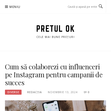
Sari
MENIU
la
conținut
PRETUL OK
CELE MAI BUNE PREȚURI
Cum să colaborezi cu influenceri
pe Instagram pentru campanii de
succes
DIVERSE
REDACȚIA
NOIEMBRIE 13, 2024
0