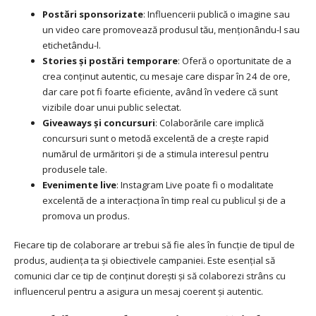
Postări sponsorizate
: Influencerii publică o imagine sau
un video care promovează produsul tău, menționându-l sau
etichetându-l.
Stories și postări temporare
: Oferă o oportunitate de a
crea conținut autentic, cu mesaje care dispar în 24 de ore,
dar care pot fi foarte eficiente, având în vedere că sunt
vizibile doar unui public selectat.
Giveaways și concursuri
: Colaborările care implică
concursuri sunt o metodă excelentă de a crește rapid
numărul de urmăritori și de a stimula interesul pentru
produsele tale.
Evenimente live
: Instagram Live poate fi o modalitate
excelentă de a interacționa în timp real cu publicul și de a
promova un produs.
Fiecare tip de colaborare ar trebui să fie ales în funcție de tipul de
produs, audiența ta și obiectivele campaniei. Este esențial să
comunici clar ce tip de conținut dorești și să colaborezi strâns cu
influencerul pentru a asigura un mesaj coerent și autentic.