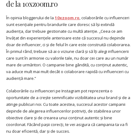
de la 10xzoom.ro
În opinia bloggerului de la
10xzoom.ro
, colaborările cu influenceri
sunt esențiale pentru brandurile care doresc să își extindă
audiența, dar trebuie gestionate cu multă atenție. „Ceea ce am
învățat din experiențele anterioare este că succesul nu depinde
doar de influencer, ci și de felul în care este construită colaborarea.
În primul rând, trebuie să ai o viziune clară și să îți alegi influencerii
care sunt în armonie cu valorile tale, nu doar cei care au un număr
mare de urmăritori. O campanie bine gândită, cu conținut autentic,
va aduce mult mai mult decât o colaborare rapidă cu influenceri cu
audiență mare.”
Colaborările cu influenceri pe Instagram pot reprezenta o
oportunitate de a crește semnificativ vizibilitatea unui brand și de a
atinge publicuri noi. Cu toate acestea, succesul acestor campanii
depinde de alegerea influencerilor potriviți, de stabilirea unor
obiective clare și de crearea unui conținut autentic și bine
coordonat. Făcând pașii corecți, te vei asigura că campania ta va fi
nu doar eficientă, dar și de succes.