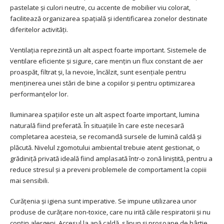
pastelate și culori neutre, cu accente de mobilier viu colorat,
facilitează organizarea spațială și identificarea zonelor destinate
diferitelor activități.
Ventilația reprezintă un alt aspect foarte important. Sistemele de
ventilare eficiente și sigure, care mențin un flux constant de aer
proaspăt, filtrat și, la nevoie, încălzit, sunt esențiale pentru
menținerea unei stări de bine a copiilor și pentru optimizarea
performanțelor lor.
Iluminarea spațiilor este un alt aspect foarte important, lumina
naturală fiind preferată. În situațiile în care este necesară
completarea acesteia, se recomandă sursele de lumină caldă și
plăcută. Nivelul zgomotului ambiental trebuie atent gestionat, o
grădiniță privată ideală fiind amplasată într-o zonă liniștită, pentru a
reduce stresul și a preveni problemele de comportament la copiii
mai sensibili.
Curățenia și igiena sunt imperative. Se impune utilizarea unor
produse de curățare non-toxice, care nu irită căile respiratorii și nu
conțin alergeni. Accesul la apă caldă, săpun și prosoape de hârtie,