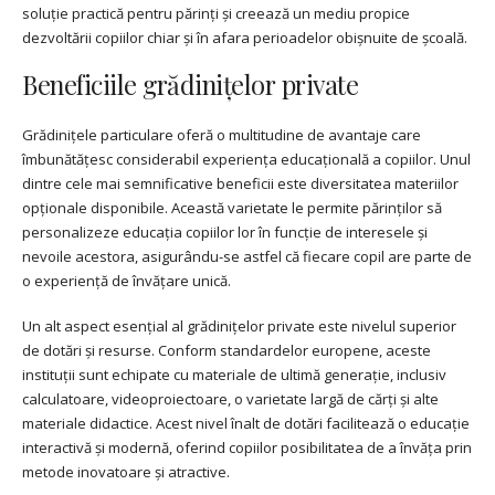
soluție practică pentru părinți și creează un mediu propice
dezvoltării copiilor chiar și în afara perioadelor obișnuite de școală.
Beneficiile grădinițelor private
Grădinițele particulare oferă o multitudine de avantaje care
îmbunătățesc considerabil experiența educațională a copiilor. Unul
dintre cele mai semnificative beneficii este diversitatea materiilor
opționale disponibile. Această varietate le permite părinților să
personalizeze educația copiilor lor în funcție de interesele și
nevoile acestora, asigurându-se astfel că fiecare copil are parte de
o experiență de învățare unică.
Un alt aspect esențial al grădinițelor private este nivelul superior
de dotări și resurse. Conform standardelor europene, aceste
instituții sunt echipate cu materiale de ultimă generație, inclusiv
calculatoare, videoproiectoare, o varietate largă de cărți și alte
materiale didactice. Acest nivel înalt de dotări facilitează o educație
interactivă și modernă, oferind copiilor posibilitatea de a învăța prin
metode inovatoare și atractive.