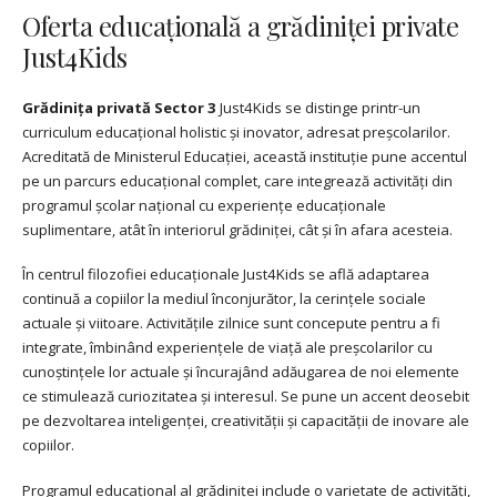
Oferta educațională a grădiniței private
Just4Kids
Grădinița privată Sector 3
Just4Kids se distinge printr-un
curriculum educațional holistic și inovator, adresat preșcolarilor.
Acreditată de Ministerul Educației, această instituție pune accentul
pe un parcurs educațional complet, care integrează activități din
programul școlar național cu experiențe educaționale
suplimentare, atât în interiorul grădiniței, cât și în afara acesteia.
În centrul filozofiei educaționale Just4Kids se află adaptarea
continuă a copiilor la mediul înconjurător, la cerințele sociale
actuale și viitoare. Activitățile zilnice sunt concepute pentru a fi
integrate, îmbinând experiențele de viață ale preșcolarilor cu
cunoștințele lor actuale și încurajând adăugarea de noi elemente
ce stimulează curiozitatea și interesul. Se pune un accent deosebit
pe dezvoltarea inteligenței, creativității și capacității de inovare ale
copiilor.
Programul educațional al grădiniței include o varietate de activități,