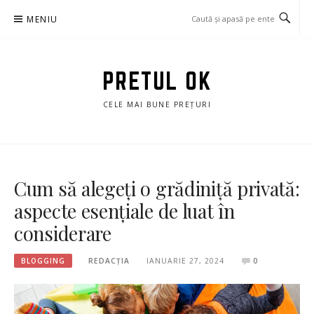
Sari
MENIU
la
conținut
PRETUL OK
CELE MAI BUNE PREȚURI
Cum să alegeți o grădiniță privată:
aspecte esențiale de luat în
considerare
BLOGGING
REDACȚIA
IANUARIE 27, 2024
0