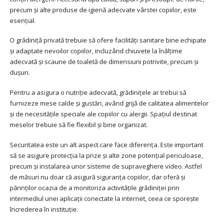
precum și alte produse de igienă adecvate vârstei copiilor, este
esențial.
O grădiniță privată trebuie să ofere facilități sanitare bine echipate
și adaptate nevoilor copiilor, incluzând chiuvete la înălțime
adecvată și scaune de toaletă de dimensiuni potrivite, precum și
dușuri.
Pentru a asigura o nutriție adecvată, grădinițele ar trebui să
furnizeze mese calde și gustări, având grijă de calitatea alimentelor
și de necesitățile speciale ale copiilor cu alergii. Spațiul destinat
meselor trebuie să fie flexibil și bine organizat.
Securitatea este un alt aspect care face diferența. Este important
să se asigure protecția la prize și alte zone potențial periculoase,
precum și instalarea unor sisteme de supraveghere video. Astfel
de măsuri nu doar că asigură siguranța copiilor, dar oferă și
părinților ocazia de a monitoriza activitățile grădiniței prin
intermediul unei aplicații conectate la internet, ceea ce sporește
încrederea în instituție.