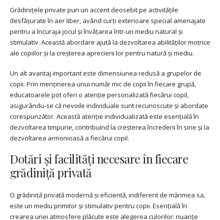
Grădinițele private pun un accent deosebit pe activitățile
desfășurate în aer liber, având curți exterioare special amenajate
pentru a încuraja jocul și învățarea într-un mediu natural și
stimulativ. Această abordare ajută la dezvoltarea abilităților motrice
ale copiilor și la creșterea aprecierii lor pentru natură și mediu.
Un alt avantaj important este dimensiunea redusă a grupelor de
copii. Prin menținerea unui număr mic de copii în fiecare grupă,
educatoarele pot oferi o atenție personalizată fiecărui copil,
asigurându-se că nevoile individuale sunt recunoscute și abordate
corespunzător. Această atenție individualizată este esențială în
dezvoltarea timpurie, contribuind la creșterea încrederii în sine și la
dezvoltarea armonioasă a fiecărui copil.
Dotări și facilități necesare în fiecare
grădiniță privată
O grădiniță privată modernă și eficientă, indiferent de mărimea sa,
este un mediu primitor și stimulativ pentru copii. Esențială în
crearea unei atmosfere plăcute este alegerea culorilor: nuanțe