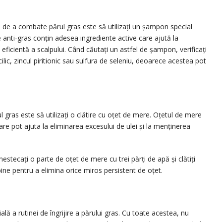
i de a combate părul gras este să utilizați un șampon special
anti-gras conțin adesea ingrediente active care ajută la
eficientă a scalpului. Când căutați un astfel de șampon, verificați
ilic, zincul piritionic sau sulfura de seleniu, deoarece acestea pot
 gras este să utilizați o clătire cu oțet de mere. Oțetul de mere
are pot ajuta la eliminarea excesului de ulei și la menținerea
stecați o parte de oțet de mere cu trei părți de apă și clătiți
bine pentru a elimina orice miros persistent de oțet.
lă a rutinei de îngrijire a părului gras. Cu toate acestea, nu