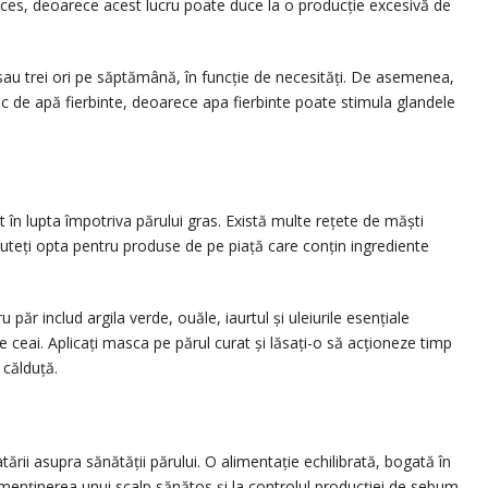
 exces, deoarece acest lucru poate duce la o producție excesivă de
au trei ori pe săptămână, în funcție de necesități. De asemenea,
 loc de apă fierbinte, deoarece apa fierbinte poate stimula glandele
t în lupta împotriva părului gras. Există multe rețete de măști
puteți opta pentru produse de pe piață care conțin ingrediente
ăr includ argila verde, ouăle, iaurtul și uleiurile esențiale
 ceai. Aplicați masca pe părul curat și lăsați-o să acționeze timp
 călduță.
tării asupra sănătății părului. O alimentație echilibrată, bogată în
 menținerea unui scalp sănătos și la controlul producției de sebum.