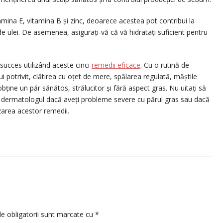
mina E, vitamina B și zinc, deoarece acestea pot contribui la
 de ulei. De asemenea, asigurați-vă că vă hidratați suficient pentru
succes utilizând aceste cinci
remedii eficace
. Cu o rutină de
ui potrivit, clătirea cu oțet de mere, spălarea regulată, măștile
bține un păr sănătos, strălucitor și fără aspect gras. Nu uitați să
 sau dermatologul dacă aveți probleme severe cu părul gras sau dacă
izarea acestor remedii.
e obligatorii sunt marcate cu
*