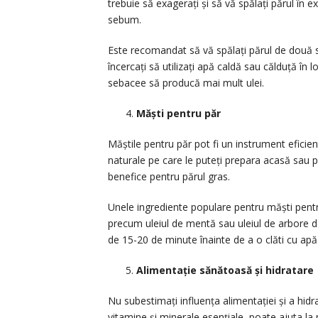
trebuie să exagerați și să vă spălați părul în
sebum.
Este recomandat să vă spălați părul de două s
încercați să utilizați apă caldă sau călduță în
sebacee să producă mai mult ulei.
Măști pentru păr
Măștile pentru păr pot fi un instrument eficien
naturale pe care le puteți prepara acasă sau 
benefice pentru părul gras.
Unele ingrediente populare pentru măști pentru p
precum uleiul de mentă sau uleiul de arbore de
de 15-20 de minute înainte de a o clăti cu apă
Alimentație sănătoasă și hidratare
Nu subestimați influența alimentației și a hidra
vitamine și minerale esențiale, poate ajuta la