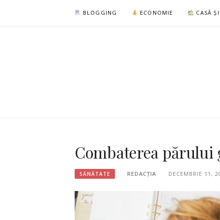
Sari
BLOGGING
ECONOMIE
CASĂ Ș
la
conținut
Combaterea părului g
REDACȚIA
DECEMBRIE 11, 2
SĂNĂTATE