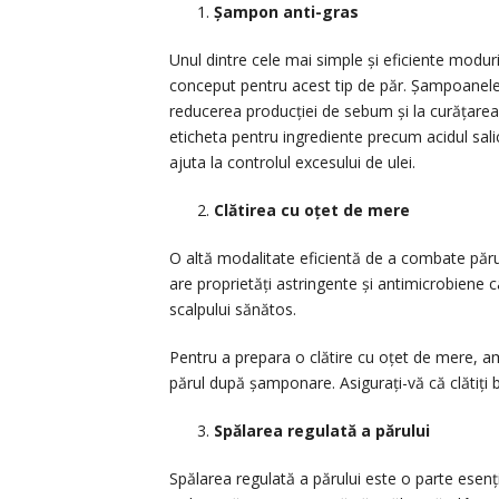
Șampon anti-gras
Unul dintre cele mai simple și eficiente modur
conceput pentru acest tip de păr. Șampoanele 
reducerea producției de sebum și la curățarea 
eticheta pentru ingrediente precum acidul salic
ajuta la controlul excesului de ulei.
Clătirea cu oțet de mere
O altă modalitate eficientă de a combate părul
are proprietăți astringente și antimicrobiene c
scalpului sănătos.
Pentru a prepara o clătire cu oțet de mere, ame
părul după șamponare. Asigurați-vă că clătiți 
Spălarea regulată a părului
Spălarea regulată a părului este o parte esenția