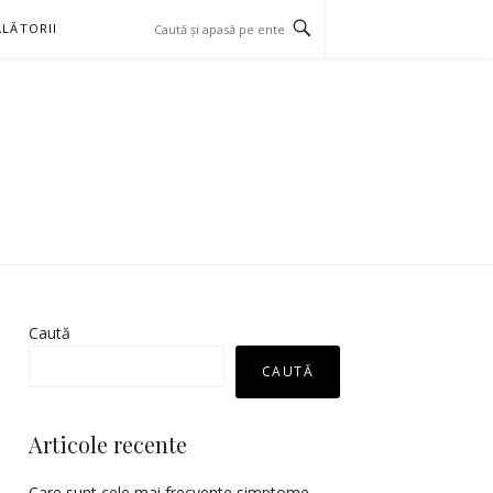
LĂTORII
Caută
CAUTĂ
Articole recente
Care sunt cele mai frecvente simptome