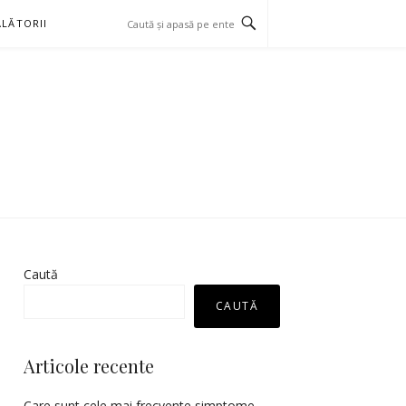
LĂTORII
Caută
CAUTĂ
Articole recente
Care sunt cele mai frecvente simptome