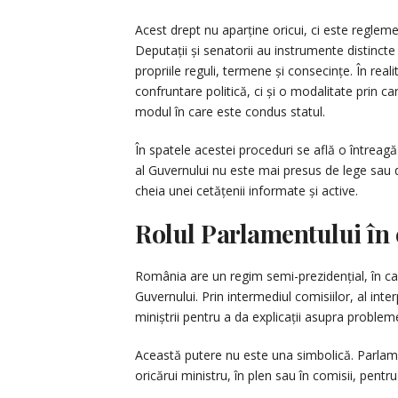
Acest drept nu aparține oricui, ci este reglem
Deputații și senatorii au instrumente distincte p
propriile reguli, termene și consecințe. În re
confruntare politică, ci și o modalitate prin ca
modul în care este condus statul.
În spatele acestei proceduri se află o întrea
al Guvernului nu este mai presus de lege sau
cheia unei cetățenii informate și active.
Rolul Parlamentului în
România are un regim semi-prezidențial, în ca
Guvernului. Prin intermediul comisiilor, al inter
miniștrii pentru a da explicații asupra probleme
Această putere nu este una simbolică. Parlamen
oricărui ministru, în plen sau în comisii, pentru