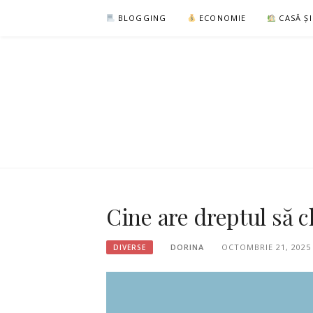
Sari
BLOGGING
ECONOMIE
CASĂ Ș
la
conținut
Cine are dreptul să 
DORINA
OCTOMBRIE 21, 2025
DIVERSE