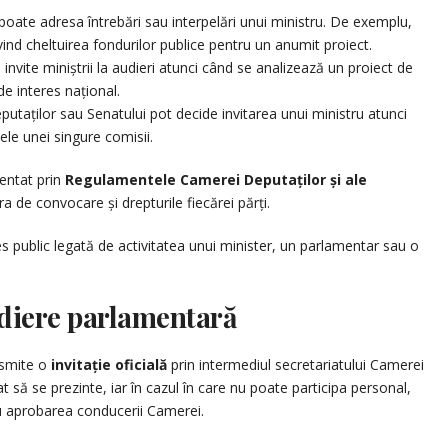
poate adresa întrebări sau interpelări unui ministru. De exemplu,
vind cheltuirea fondurilor publice pentru un anumit proiect.
invite miniștrii la audieri atunci când se analizează un proiect de
de interes național.
utaților sau Senatului pot decide invitarea unui ministru atunci
e unei singure comisii.
entat prin
Regulamentele Camerei Deputaților și ale
a de convocare și drepturile fiecărei părți.
s public legată de activitatea unui minister, un parlamentar sau o
diere parlamentară
nsmite o
invitație oficială
prin intermediul secretariatului Camerei
 să se prezinte, iar în cazul în care nu poate participa personal,
cu aprobarea conducerii Camerei.