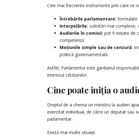
Cele mai frecvente instrumente prin care se re
Întrebările parlamentare:
formulate i
Interpelările:
solicitări mai complexe, c
Audierile în comisii:
pot fi inițiate de 
competență.
Moțiunile simple sau de cenzură:
ins
politică guvernamentală.
Astfel, Parlamentul este gardianul responsabili
interesul cetățenilor.
Cine poate iniția o audi
Dreptul de a chema un ministru la audieri apa
exercitat individual, de către un deputat sau s
parlamentar.
Există mai multe situații: