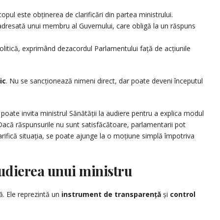
opul este obținerea de clarificări din partea ministrului.
ă adresată unui membru al Guvernului, care obligă la un răspuns
litică, exprimând dezacordul Parlamentului față de acțiunile
ic
. Nu se sancționează nimeni direct, dar poate deveni începutul
oate invita ministrul Sănătății la audiere pentru a explica modul
. Dacă răspunsurile nu sunt satisfăcătoare, parlamentarii pot
arifică situația, se poate ajunge la o moțiune simplă împotriva
udierea unui ministru
ă. Ele reprezintă un
instrument de transparență
și
control