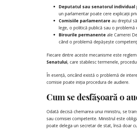
Deputatul sau senatorul individual
un parlamentar poate cere explicații pri
Comisiile parlamentare
au dreptul să 
lege, o politică publică sau o problemă 
Birourile permanente
ale Camerei Dep
când o problemă depășește competențel
Fiecare dintre aceste mecanisme este reglem
Senatului
, care stabilesc termenele, procedur
În esență, oricând există o problemă de intere
comisie poate iniția procedura de audiere.
Cum se desfășoară o au
Odată decisă chemarea unui ministru, se tra
sau comisiei competente. Ministrul este obligat
poate delega un secretar de stat, însă doar 