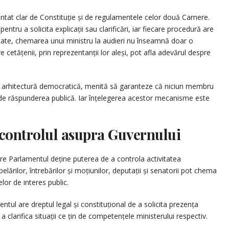
entat clar de Constituție și de regulamentele celor două Camere.
entru a solicita explicații sau clarificări, iar fiecare procedură are
alitate, chemarea unui ministru la audieri nu înseamnă doar o
re cetățenii, prin reprezentanții lor aleși, pot afla adevărul despre
gă arhitectură democratică, menită să garanteze că niciun membru
 de răspunderea publică. Iar înțelegerea acestor mecanisme este
 controlul asupra Guvernului
re Parlamentul deține puterea de a controla activitatea
pelărilor, întrebărilor și moțiunilor, deputații și senatorii pot chema
lor de interes public.
tul are dreptul legal și constituțional de a solicita prezența
 a clarifica situații ce țin de competențele ministerului respectiv.