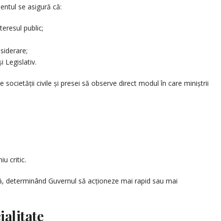
entul se asigură că:
teresul public;
siderare;
 Legislativ.
 societății civile și presei să observe direct modul în care miniștrii
u critic.
că, determinând Guvernul să acționeze mai rapid sau mai
ialitate