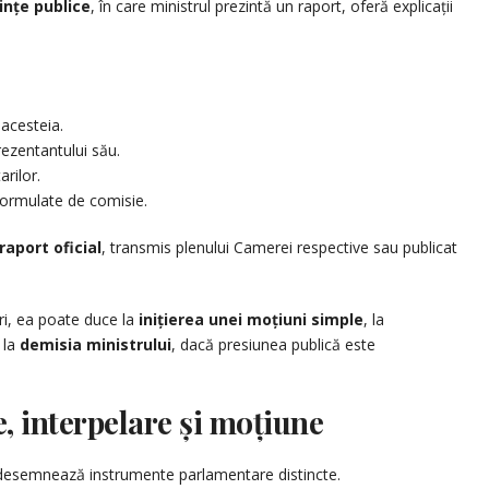
ințe publice
, în care ministrul prezintă un raport, oferă explicații
 acesteia.
rezentantului său.
rilor.
formulate de comisie.
raport oficial
, transmis plenului Camerei respective sau publicat
ri, ea poate duce la
inițierea unei moțiuni simple
, la
 la
demisia ministrului
, dacă presiunea publică este
, interpelare și moțiune
ei desemnează instrumente parlamentare distincte.