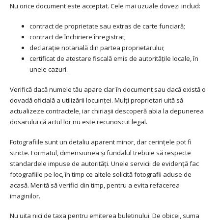
Nu orice document este acceptat. Cele mai uzuale dovezi includ:
contract de proprietate sau extras de carte funciară;
contract de închiriere înregistrat;
declarație notarială din partea proprietarului;
certificat de atestare fiscală emis de autoritățile locale, în
unele cazuri.
Verifică dacă numele tău apare clar în document sau dacă există o
dovadă oficială a utilizării locuinței. Mulți proprietari uită să
actualizeze contractele, iar chiriașii descoperă abia la depunerea
dosarului că actul lor nu este recunoscut legal.
Fotografiile sunt un detaliu aparent minor, dar cerințele pot fi
stricte. Formatul, dimensiunea și fundalul trebuie să respecte
standardele impuse de autorități. Unele servicii de evidență fac
fotografiile pe loc, în timp ce altele solicită fotografii aduse de
acasă. Merită să verifici din timp, pentru a evita refacerea
imaginilor.
Nu uita nici de taxa pentru emiterea buletinului. De obicei, suma