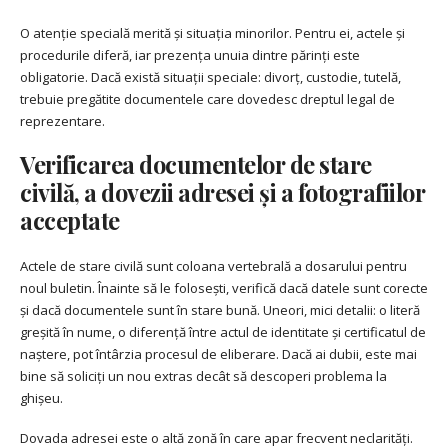
O atenție specială merită și situația minorilor. Pentru ei, actele și
procedurile diferă, iar prezența unuia dintre părinți este
obligatorie. Dacă există situații speciale: divorț, custodie, tutelă,
trebuie pregătite documentele care dovedesc dreptul legal de
reprezentare.
Verificarea documentelor de stare
civilă, a dovezii adresei și a fotografiilor
acceptate
Actele de stare civilă sunt coloana vertebrală a dosarului pentru
noul buletin. Înainte să le folosești, verifică dacă datele sunt corecte
și dacă documentele sunt în stare bună. Uneori, mici detalii: o literă
greșită în nume, o diferență între actul de identitate și certificatul de
naștere, pot întârzia procesul de eliberare. Dacă ai dubii, este mai
bine să soliciți un nou extras decât să descoperi problema la
ghișeu.
Dovada adresei este o altă zonă în care apar frecvent neclarități.