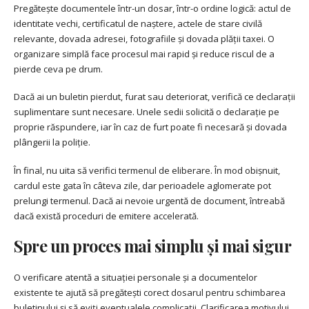
Pregătește documentele într-un dosar, într-o ordine logică: actul de
identitate vechi, certificatul de naștere, actele de stare civilă
relevante, dovada adresei, fotografiile și dovada plății taxei. O
organizare simplă face procesul mai rapid și reduce riscul de a
pierde ceva pe drum.
Dacă ai un buletin pierdut, furat sau deteriorat, verifică ce declarații
suplimentare sunt necesare. Unele sedii solicită o declarație pe
proprie răspundere, iar în caz de furt poate fi necesară și dovada
plângerii la poliție.
În final, nu uita să verifici termenul de eliberare. În mod obișnuit,
cardul este gata în câteva zile, dar perioadele aglomerate pot
prelungi termenul. Dacă ai nevoie urgentă de document, întreabă
dacă există proceduri de emitere accelerată.
Spre un proces mai simplu și mai sigur
O verificare atentă a situației personale și a documentelor
existente te ajută să pregătești corect dosarul pentru schimbarea
buletinului și să eviți eventualele complicații. Clarificarea motivului