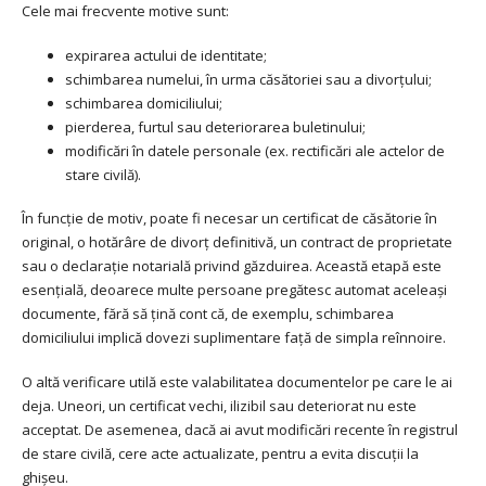
Cele mai frecvente motive sunt:
expirarea actului de identitate;
schimbarea numelui, în urma căsătoriei sau a divorțului;
schimbarea domiciliului;
pierderea, furtul sau deteriorarea buletinului;
modificări în datele personale (ex. rectificări ale actelor de
stare civilă).
În funcție de motiv, poate fi necesar un certificat de căsătorie în
original, o hotărâre de divorț definitivă, un contract de proprietate
sau o declarație notarială privind găzduirea. Această etapă este
esențială, deoarece multe persoane pregătesc automat aceleași
documente, fără să țină cont că, de exemplu, schimbarea
domiciliului implică dovezi suplimentare față de simpla reînnoire.
O altă verificare utilă este valabilitatea documentelor pe care le ai
deja. Uneori, un certificat vechi, ilizibil sau deteriorat nu este
acceptat. De asemenea, dacă ai avut modificări recente în registrul
de stare civilă, cere acte actualizate, pentru a evita discuții la
ghișeu.