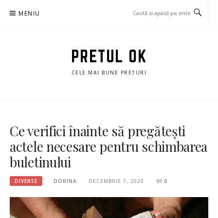
Sari
MENIU
la
conținut
PRETUL OK
CELE MAI BUNE PREȚURI
Ce verifici înainte să pregătești
actele necesare pentru schimbarea
buletinului
DIVERSE
DORINA
DECEMBRIE 7, 2025
0