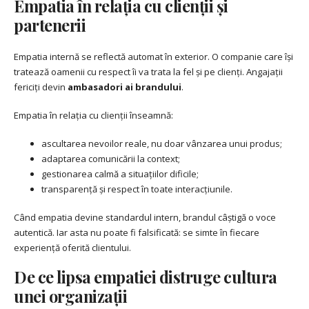
Empatia în relația cu clienții și
partenerii
Empatia internă se reflectă automat în exterior. O companie care își
tratează oamenii cu respect îi va trata la fel și pe clienți. Angajații
fericiți devin
ambasadori ai brandului
.
Empatia în relația cu clienții înseamnă:
ascultarea nevoilor reale, nu doar vânzarea unui produs;
adaptarea comunicării la context;
gestionarea calmă a situațiilor dificile;
transparență și respect în toate interacțiunile.
Când empatia devine standardul intern, brandul câștigă o voce
autentică. Iar asta nu poate fi falsificată: se simte în fiecare
experiență oferită clientului.
De ce lipsa empatiei distruge cultura
unei organizații