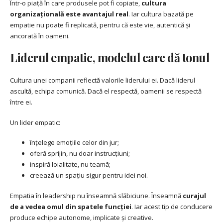
Într-o piață în care produsele pot fi copiate,
cultura
organizațională este avantajul real
. Iar cultura bazată pe
empatie nu poate fi replicată, pentru că este vie, autentică și
ancorată în oameni.
Liderul empatic, modelul care dă tonul
Cultura unei companii reflectă valorile liderului ei. Dacă liderul
ascultă, echipa comunică. Dacă el respectă, oamenii se respectă
între ei.
Un lider empatic:
înțelege emoțiile celor din jur;
oferă sprijin, nu doar instrucțiuni;
inspiră loialitate, nu teamă;
creează un spațiu sigur pentru idei noi.
Empatia în leadership nu înseamnă slăbiciune. Înseamnă
curajul
de a vedea omul din spatele funcției
. Iar acest tip de conducere
produce echipe autonome, implicate și creative.