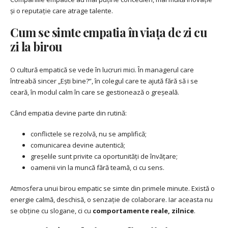
și o reputație care atrage talente.
Cum se simte empatia în viața de zi cu
zi la birou
O cultură empatică se vede în lucruri mici. În managerul care
întreabă sincer „Ești bine?”, în colegul care te ajută fără să i se
ceară, în modul calm în care se gestionează o greșeală.
Când empatia devine parte din rutină:
conflictele se rezolvă, nu se amplifică;
comunicarea devine autentică;
greșelile sunt privite ca oportunități de învățare;
oamenii vin la muncă fără teamă, ci cu sens.
Atmosfera unui birou empatic se simte din primele minute. Există o
energie calmă, deschisă, o senzație de colaborare. Iar aceasta nu
se obține cu slogane, ci cu
comportamente reale, zilnice
.