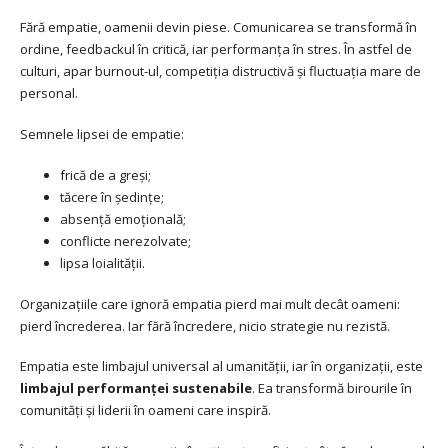
Fără empatie, oamenii devin piese. Comunicarea se transformă în
ordine, feedbackul în critică, iar performanța în stres. În astfel de
culturi, apar burnout-ul, competiția distructivă și fluctuația mare de
personal.
Semnele lipsei de empatie:
frică de a greși;
tăcere în ședințe;
absență emoțională;
conflicte nerezolvate;
lipsa loialității.
Organizațiile care ignoră empatia pierd mai mult decât oameni:
pierd încrederea. Iar fără încredere, nicio strategie nu rezistă.
Empatia este limbajul universal al umanității, iar în organizații, este
limbajul performanței sustenabile
. Ea transformă birourile în
comunități și liderii în oameni care inspiră.