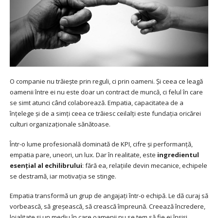
O companie nu trăiește prin reguli, ci prin oameni. Și ceea ce leagă
oamenii între ei nu este doar un contract de muncă, ci felul în care
se simt atunci când colaborează. Empatia, capacitatea de a
înțelege și de a simți ceea ce trăiesc ceilalți este fundația oricărei
culturi organizaționale sănătoase.
Într-o lume profesională dominată de KPI, cifre și performanță,
empatia pare, uneori, un lux. Dar în realitate, este
ingredientul
esențial al echilibrului
: fără ea, relațiile devin mecanice, echipele
se destramă, iar motivația se stinge.
Empatia transformă un grup de angajați într-o echipă. Le dă curaj să
vorbească, să greșească, să crească împreună. Creează încredere,
loialitate și un mediu în care oamenii nu se tem să fie ei înșiși.