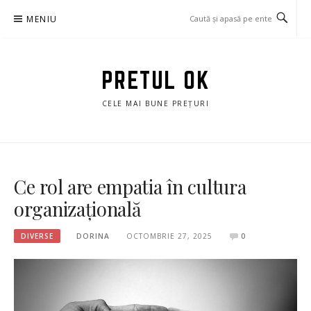
Sari
MENIU
la
conținut
PRETUL OK
CELE MAI BUNE PREȚURI
Ce rol are empatia în cultura
organizațională
DIVERSE
DORINA
OCTOMBRIE 27, 2025
0