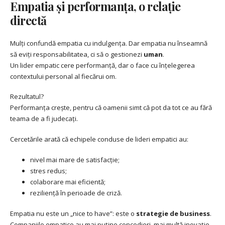
Empatia și performanța, o relație
directă
Mulți confundă empatia cu indulgența. Dar empatia nu înseamnă
să eviți responsabilitatea, ci să o gestionezi
uman
.
Un lider empatic cere performanță, dar o face cu înțelegerea
contextului personal al fiecărui om.
Rezultatul?
Performanța crește, pentru că oamenii simt că pot da tot ce au fără
teama de a fi judecați.
Cercetările arată că echipele conduse de lideri empatici au:
nivel mai mare de satisfacție;
stres redus;
colaborare mai eficientă;
reziliență în perioade de criză.
Empatia nu este un „nice to have”: este o
strategie de business
.
Companiile empatice au mai puține concedieri, mai multă inovație