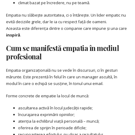
climat bazat pe încredere, nu pe teamă.
Empatia nu slăbește autoritatea, ci o întărește. Un lider empatic nu
evită deciziile grele, dar le ia cu respect față de oameni.
Aceasta este diferența dintre o companie care impune și una care
inspiră
.
Cum se manifestă empatia în mediul
profesional
Empatia organizațională nu se vede în discursuri, ci în gesturi
mărunte. Este prezentă în felul în care un manager ascultă, în
modul în care o echipă se susține, în tonul unui email.
Forme concrete de empatie la locul de muncă:
ascultarea activă în locul judecății rapide;
încurajarea exprimării opiniilor;
atenția la echilibrul viață personală – muncă;
oferirea de sprijin în perioade dificile;
recunoașterea efortului, nu doar a rezultatului.