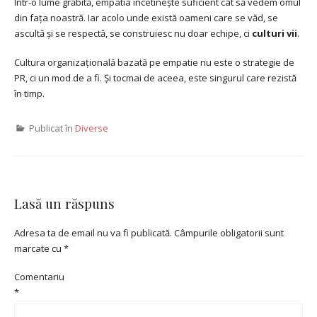
Într-o lume grăbită, empatia încetinește suficient cât să vedem omul
din fața noastră. Iar acolo unde există oameni care se văd, se
ascultă și se respectă, se construiesc nu doar echipe, ci
culturi vii
.
Cultura organizațională bazată pe empatie nu este o strategie de
PR, ci un mod de a fi. Și tocmai de aceea, este singurul care rezistă
în timp.
Publicat în
Diverse
Lasă un răspuns
Adresa ta de email nu va fi publicată.
Câmpurile obligatorii sunt
marcate cu
*
Comentariu
*