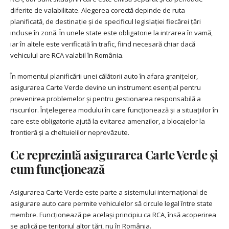
diferite de valabilitate. Alegerea corectă depinde de ruta
planificată, de destinație și de specificul legislației fiecărei țări
incluse în zonă. În unele state este obligatorie la intrarea în vamă,
iar în altele este verificată în trafic, fiind necesară chiar dacă
vehiculul are RCA valabil în România.
În momentul planificării unei călătorii auto în afara granițelor,
asigurarea Carte Verde devine un instrument esențial pentru
prevenirea problemelor și pentru gestionarea responsabilă a
riscurilor. Înțelegerea modului în care funcționează și a situațiilor în
care este obligatorie ajută la evitarea amenzilor, a blocajelor la
frontieră și a cheltuielilor neprevăzute.
Ce reprezintă asigurarea Carte Verde și
cum funcționează
Asigurarea Carte Verde este parte a sistemului internațional de
asigurare auto care permite vehiculelor să circule legal între state
membre. Funcționează pe același principiu ca RCA, însă acoperirea
se aplică pe teritoriul altor țări, nu în România.