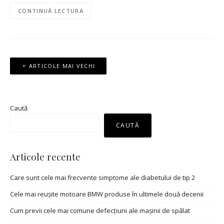
CONTINUĂ LECTURA
Navigare
ARTICOLE MAI VECHI
în
articole
Caută
CAUTĂ
Articole recente
Care sunt cele mai frecvente simptome ale diabetului de tip 2
Cele mai reușite motoare BMW produse în ultimele două decenii
Cum previi cele mai comune defecțiuni ale mașinii de spălat