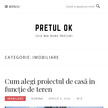
Sari
MENIU
la
conținut
PRETUL OK
CELE MAI BUNE PREȚURI
CATEGORIE:
IMOBILIARE
Cum alegi proiectul de casă în
funcție de teren
IMOBILIARE
DORINA
APRILIE 6, 2026
0