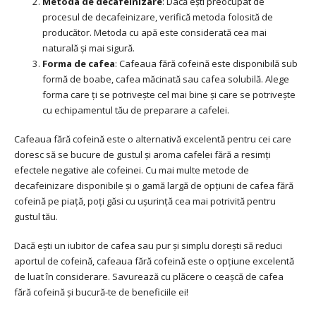
Metoda de decafeinizare
: Dacă ești preocupat de
procesul de decafeinizare, verifică metoda folosită de
producător. Metoda cu apă este considerată cea mai
naturală și mai sigură.
Forma de cafea
: Cafeaua fără cofeină este disponibilă sub
formă de boabe, cafea măcinată sau cafea solubilă. Alege
forma care ți se potrivește cel mai bine și care se potrivește
cu echipamentul tău de preparare a cafelei.
Cafeaua fără cofeină este o alternativă excelentă pentru cei care
doresc să se bucure de gustul și aroma cafelei fără a resimți
efectele negative ale cofeinei. Cu mai multe metode de
decafeinizare disponibile și o gamă largă de opțiuni de cafea fără
cofeină pe piață, poți găsi cu ușurință cea mai potrivită pentru
gustul tău.
Dacă ești un iubitor de cafea sau pur și simplu dorești să reduci
aportul de cofeină, cafeaua fără cofeină este o opțiune excelentă
de luat în considerare. Savurează cu plăcere o ceașcă de cafea
fără cofeină și bucură-te de beneficiile ei!