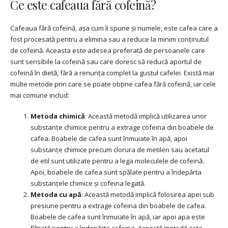
Ce este cafeaua fără cofeină?
Cafeaua fără cofeină, așa cum îi spune și numele, este cafea care a
fost procesată pentru a elimina sau a reduce la minim conținutul
de cofeină. Aceasta este adesea preferată de persoanele care
sunt sensibile la cofeină sau care doresc să reducă aportul de
cofeină în dietă, fără a renunța complet la gustul cafelei. Există mai
multe metode prin care se poate obține cafea fără cofeină, iar cele
mai comune includ:
Metoda chimică
: Această metodă implică utilizarea unor
substanțe chimice pentru a extrage cofeina din boabele de
cafea. Boabele de cafea sunt înmuiate în apă, apoi
substanțe chimice precum clorura de metilen sau acetatul
de etil sunt utilizate pentru a lega moleculele de cofeină.
Apoi, boabele de cafea sunt spălate pentru a îndepărta
substanțele chimice și cofeina legată.
Metoda cu apă
: Această metodă implică folosirea apei sub
presiune pentru a extrage cofeina din boabele de cafea.
Boabele de cafea sunt înmuiate în apă, iar apoi apa este
filtrată pentru a îndepărta cofeina. Această metodă este