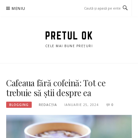
Sari
MENIU
la
conținut
PRETUL OK
CELE MAI BUNE PREȚURI
Cafeaua fără cofeină: Tot ce
trebuie să știi despre ea
BLOGGING
REDACȚIA
IANUARIE 25, 2024
0