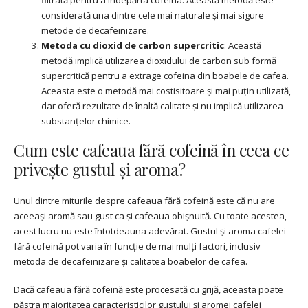
considerată una dintre cele mai naturale și mai sigure
metode de decafeinizare.
Metoda cu dioxid de carbon supercritic
: Această
metodă implică utilizarea dioxidului de carbon sub formă
supercritică pentru a extrage cofeina din boabele de cafea.
Aceasta este o metodă mai costisitoare și mai puțin utilizată,
dar oferă rezultate de înaltă calitate și nu implică utilizarea
substanțelor chimice.
Cum este cafeaua fără cofeină în ceea ce
privește gustul și aroma?
Unul dintre miturile despre cafeaua fără cofeină este că nu are
aceeași aromă sau gust ca și cafeaua obișnuită. Cu toate acestea,
acest lucru nu este întotdeauna adevărat. Gustul și aroma cafelei
fără cofeină pot varia în funcție de mai mulți factori, inclusiv
metoda de decafeinizare și calitatea boabelor de cafea.
Dacă cafeaua fără cofeină este procesată cu grijă, aceasta poate
păstra majoritatea caracteristicilor gustului și aromei cafelei