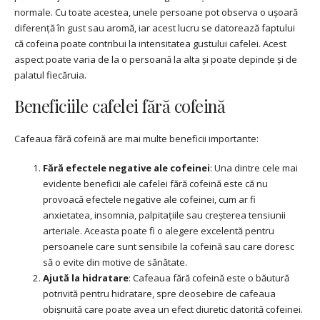
normale. Cu toate acestea, unele persoane pot observa o ușoară
diferență în gust sau aromă, iar acest lucru se datorează faptului
că cofeina poate contribui la intensitatea gustului cafelei. Acest
aspect poate varia de la o persoană la alta și poate depinde și de
palatul fiecăruia.
Beneficiile cafelei fără cofeină
Cafeaua fără cofeină are mai multe beneficii importante:
Fără efectele negative ale cofeinei
: Una dintre cele mai
evidente beneficii ale cafelei fără cofeină este că nu
provoacă efectele negative ale cofeinei, cum ar fi
anxietatea, insomnia, palpitațiile sau creșterea tensiunii
arteriale. Aceasta poate fi o alegere excelentă pentru
persoanele care sunt sensibile la cofeină sau care doresc
să o evite din motive de sănătate.
Ajută la hidratare
: Cafeaua fără cofeină este o băutură
potrivită pentru hidratare, spre deosebire de cafeaua
obișnuită care poate avea un efect diuretic datorită cofeinei.