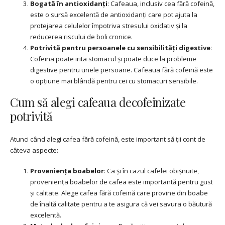
Bogată în antioxidanți
: Cafeaua, inclusiv cea fără cofeină,
este o sursă excelentă de antioxidanți care pot ajuta la
protejarea celulelor împotriva stresului oxidativ și la
reducerea riscului de boli cronice.
Potrivită pentru persoanele cu sensibilități digestive
:
Cofeina poate irita stomacul și poate duce la probleme
digestive pentru unele persoane. Cafeaua fără cofeină este
o opțiune mai blândă pentru cei cu stomacuri sensibile.
Cum să alegi cafeaua decofeinizate
potrivită
Atunci când alegi cafea fără cofeină, este important să ții cont de
câteva aspecte:
Proveniența boabelor
: Ca și în cazul cafelei obișnuite,
proveniența boabelor de cafea este importantă pentru gust
și calitate. Alege cafea fără cofeină care provine din boabe
de înaltă calitate pentru a te asigura că vei savura o băutură
excelentă.