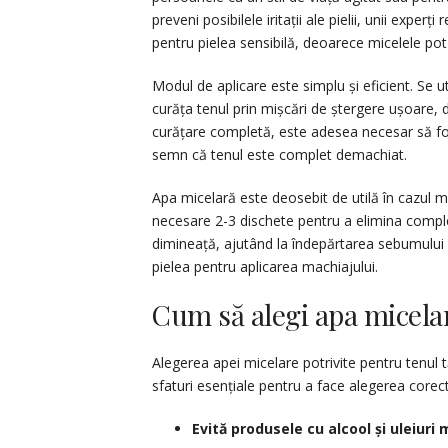
preveni posibilele iritații ale pielii, unii expe
pentru pielea sensibilă, deoarece micelele po
Modul de aplicare este simplu și eficient. Se u
curăța tenul prin mișcări de ștergere ușoare, 
curățare completă, este adesea necesar să fo
semn că tenul este complet demachiat.
Apa micelară este deosebit de utilă în cazul ma
necesare 2-3 dischete pentru a elimina comple
dimineață, ajutând la îndepărtarea sebumului a
pielea pentru aplicarea machiajului.
Cum să alegi apa micelar
Alegerea apei micelare potrivite pentru tenul tă
sfaturi esențiale pentru a face alegerea corec
Evită produsele cu alcool și uleiuri 