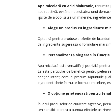
Apa micelară cu acid hialuronic
, renumită 
sau reactivă, evitând necesitatea unui demach
lipsite de alcool și uleiuri minerale, ingrediente
Alege un produs cu ingrediente mi
Optează pentru produsele oferite de branduri 
de ingrediente sugerează o formulare mai simp
Personalizează alegerea în funcție 
Apa micelară este versatilă și potrivită pentru
Ea este particular de benefică pentru pielea 
conține iritanți comuni precum săpunurile și al
ingredient cheie în multe formule micelare, este
O opțiune prietenoasă pentru tenul
În locul produselor de curățare agresive, pers
ten sensibil, pentru a atenua efectele astringe