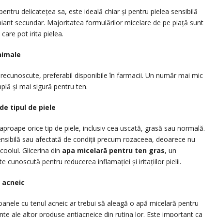
pentru delicatețea sa, este ideală chiar și pentru pielea sensibilă
iant secundar. Majoritatea formulărilor micelare de pe piață sunt
 care pot irita pielea.
nimale
recunoscute, preferabil disponibile în farmacii. Un număr mai mic
lă și mai sigură pentru ten.
de tipul de piele
 aproape orice tip de piele, inclusiv cea uscată, grasă sau normală.
sensibilă sau afectată de condiții precum rozaceea, deoarece nu
coolul. Glicerina din
apa micelară pentru ten gras
, un
 cunoscută pentru reducerea inflamației și iritațiilor pielii.
 acneic
oanele cu tenul acneic ar trebui să aleagă o apă micelară pentru
nte ale altor produse antiacneice din rutina lor. Este important ca