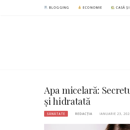
Sari
BLOGGING
ECONOMIE
CASĂ Ș
la
conținut
Apa micelară: Secretu
și hidratată
REDACȚIA
IANUARIE 23, 202
SĂNĂTATE