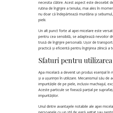
necesita clătire. Acest aspect este deosebit d
rutina de îngrijire a tenului, mai ales în mome
nu doar că îndepărtează murdăria și sebumul, 
pielii.
Un alt punct forte al apei micelare este versatil
pentru cea sensibilă, se adaptează nevoilor div
trusă de îngrijire personală. Ușor de transpor
practică și eficientă pentru îngrijirea zilnică a 
Sfaturi pentru utilizarea
Apa micelară a devenit un produs esențial în ruti
și a ușurinței în utilizare. Mecanismul său de 
impuritățile de pe piele, inclusiv machiajul, e
Aceste particule se fixează parțial pe suprafa
impurităților.
Unul dintre avantajele notabile ale apei micela
persoanele cu un stil de viață agitat sau pentru