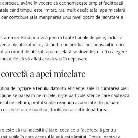
e apreciat, având în vedere că economisește timp și facilitează
ntele când timpul este limitat. Mai mult decât atât, apa micelară
dar contribuie și la menținerea unui nivel optim de hidratare a
itatea sa. Fiind potrivită pentru toate tipurile de piele, inclusiv
erse ale utilizatorilor, făcând-o un produs indispensabil în orice
tat și comod de utilizat, apa micelară se dovedește a fi o alegere
tenului, fie că vă aflați acasă sau în deplasare.
 corectă a apei micelare
na de îngrijire a tenului datorită eficienței sale în curățarea pielii
acțiune se bazează pe micele, niște particule sferice care captează
xcesul de sebum, praful și alte reziduuri acumulate din poluare.
ța dischetelor de bumbac, facilitând astfel îndepărtarea
re este că nu necesită clătire, ceea ce o face ideală pentru
 situațiile în care accesul la apă este limitat. Totuși, pentru a