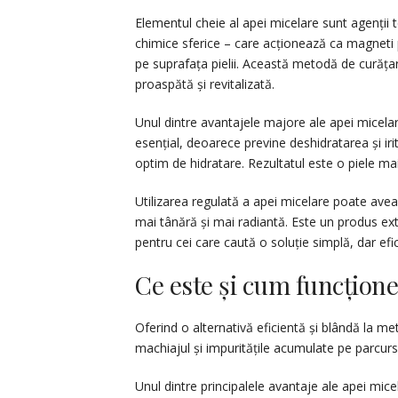
Elementul cheie al apei micelare sunt agenții t
chimice sferice – care acționează ca magneti 
pe suprafața pielii. Această metodă de curățare
proaspătă și revitalizată.
Unul dintre avantajele majore ale apei micelar
esențial, deoarece previne deshidratarea și irit
optim de hidratare. Rezultatul este o piele mai
Utilizarea regulată a apei micelare poate avea 
mai tânără și mai radiantă. Este un produs extre
pentru cei care caută o soluție simplă, dar eficac
Ce este și cum funcțion
Oferind o alternativă eficientă și blândă la m
machiajul și impuritățile acumulate pe parcursul
Unul dintre principalele avantaje ale apei micel