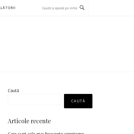
LĂTORII
Caută
CAUTĂ
Articole recente
Care sunt cele mai frecvente simptome