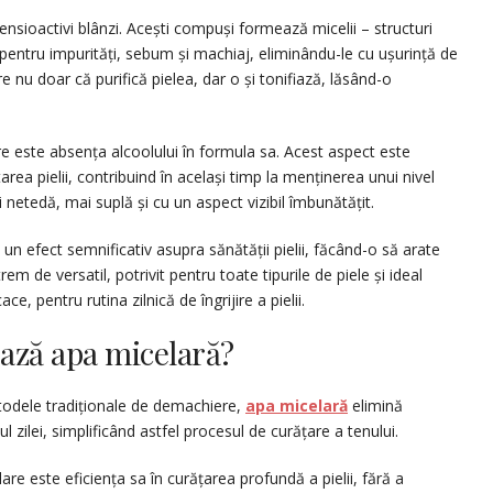
ensioactivi blânzi. Acești compuși formează micelii – structuri
pentru impurități, sebum și machiaj, eliminându-le cu ușurință de
 nu doar că purifică pielea, dar o și tonifiază, lăsând-o
e este absența alcoolului în formula sa. Acest aspect este
area pielii, contribuind în același timp la menținerea unui nivel
 netedă, mai suplă și cu un aspect vizibil îmbunătățit.
un efect semnificativ asupra sănătății pielii, făcând-o să arate
m de versatil, potrivit pentru toate tipurile de piele și ideal
e, pentru rutina zilnică de îngrijire a pielii.
ează apa micelară?
etodele tradiționale de demachiere,
apa micelară
elimină
 zilei, simplificând astfel procesul de curățare a tenului.
are este eficiența sa în curățarea profundă a pielii, fără a