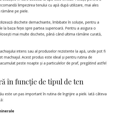
rți recomandă limpezirea tenului cu apă după utilizare, mai ales
t rămâne pe piele.
tilizează dischete demachiante, îmbibate în soluție, pentru a
de la baza feței spre partea superioară. Pentru a asigura o
losești mai multe dischete, până când ultima rămâne curată,
chiajului intens sau al produselor rezistente la apă, unde pot fi
t machiajul. Acest produs este ideal și pentru rutina de
cumulat peste noapte și a particulelor de praf, pregătind astfel
ă în funcție de tipul de ten
u este un pas important în rutina de îngrijire a pielii. Iată câteva
tă:
minerale