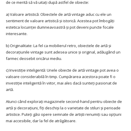
de ce merită să vă uitați după astfel de obiecte:
a) Valoare artistică: Obiectele de artă vintage aduc cu ele un
sentiment de valoare artistică și istorică. Acestea pot îmbogăți
estetica locuinței dumneavoastră și pot deveni puncte focale
interesante.
b) Originalitate: La fel ca mobilierul retro, obiectele de artă și
decorațiunile vintage sunt adesea unice și original, adăugând un
farmec deosebit oricărui mediu.
c) Investiție inteligentă: Unele obiecte de artă vintage pot avea o
valoare considerabilă în timp. Cumpărarea acestora poate fi o
investiție inteligentă în viitor, mai ales dacă sunteți pasionat de
artă.
Atunci când explorați magazinele second-hand pentru obiecte de
artă și decorațiuni, fiți deschiși la o varietate de stiluri și perioade
artistice. Puteți găsi opere semnate de artiști renumiți sau opțiuni
mai accesibile, dar la fel de atrăgătoare.