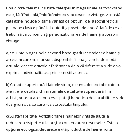
Una dintre cele mai căutate categorii în magazinele second-hand
este, fără îndoială, îmbrăcămintea și accesoriile vintage. Această
categorie include o gamă variată de opțiuni, de la rochii retro și
paltoane clasice până la bijuterii și poșete de epocă. Iată de ce ar
trebui să vă concentrați pe achiziționarea de haine și accesorii
vintage:
a) Stil unic: Magazinele second-hand găzduiesc adesea haine și
accesorii care nu mai sunt disponibile în magazinele de modă
actuale. Aceste articole oferă șansa de a vă diferenția și de a vă
exprima individualitatea printr-un stil autentic.
b) Calitate superioară: Hainele vintage sunt adesea fabricate cu
atenție la detalii și din materiale de calitate superioară. Prin
achiziționarea acestor piese, puteți beneficia de durabilitate și de
designuri clasice care rezistă testului timpului.
c) Sustenabilitate: Achiziționarea hainelor vintage ajută la
reducerea risipei textilelor și la conservarea resurselor. Este o
opțiune ecologică, deoarece evită producția de haine noi și