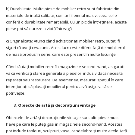
b) Durabilitate: Multe piese de mobilier retro sunt fabricate din
materiale de înaltă calitate, cum ar fi lemnul masiv, ceea ce le
conferă o durabilitate remarcabilă. Cu un pic de întreținere, aceste
piese pot să dureze o viață întreagă.
c) Originalitate: Atunci când achiziționați mobilier retro, puteți fi
siguri că aveți ceva unic. Acest lucru este diferit față de mobilierul
de masă produs în serie, care este prezent în multe locuințe.
Când căutați mobilier retro în magazinele second-hand, asigurați-
vă că verificați starea generală a pieselor, inclusiv dacă necesită
reparații sau restaurare. De asemenea, măsurați spațiul în care
intenționați să plasați mobilierul pentru a vă asigura că se
potrivește.
Obiecte de artă și decorațiuni vintage
Obiectele de artă și decorațiunile vintage sunt alte piese must-
have pe care le puteți găsi în magazinele second-hand. Acestea
pot include tablouri, sculpturi, vase, candelabre și multe altele. Iată