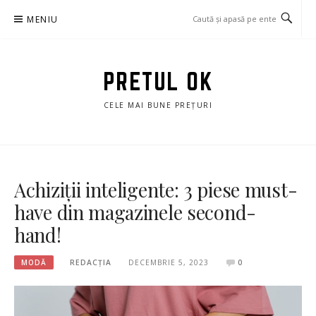
Sari
MENIU
la
conținut
PRETUL OK
CELE MAI BUNE PREȚURI
Achiziții inteligente: 3 piese must-
have din magazinele second-
hand!
MODĂ
REDACȚIA
DECEMBRIE 5, 2023
0