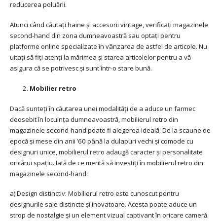
reducerea poluării.
Atunci când căutați haine și accesorii vintage, verificați magazinele
second-hand din zona dumneavoastră sau optați pentru
platforme online specializate în vânzarea de astfel de articole. Nu
uitați să fiți atenți la mărimea și starea articolelor pentru a vă
asigura că se potrivesc și sunt într-o stare bună.
Mobilier retro
Dacă sunteți în căutarea unei modalități de a aduce un farmec
deosebit în locuința dumneavoastră, mobilierul retro din
magazinele second-hand poate fi alegerea ideală. De la scaune de
epocă și mese din anii ’60 până la dulapuri vechi și comode cu
designuri unice, mobilierul retro adaugă caracter și personalitate
oricărui spațiu. Iată de ce merită să investiți în mobilierul retro din
magazinele second-hand:
a) Design distinctiv: Mobilierul retro este cunoscut pentru
designurile sale distincte și inovatoare. Acesta poate aduce un
strop de nostalgie și un element vizual captivant în oricare cameră.