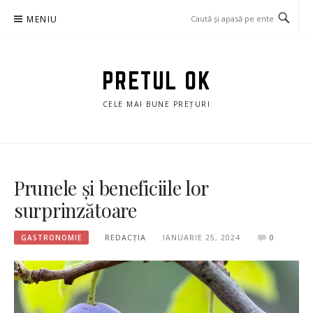
Sari
MENIU
la
conținut
PRETUL OK
CELE MAI BUNE PREȚURI
Prunele și beneficiile lor
surprinzătoare
GASTRONOMIE
REDACȚIA
IANUARIE 25, 2024
0