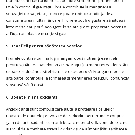
Datorită conținutului lor ridicat de fibre și nutrienți, prunele pot fi
utile în controlul greutății. Fibrele contribuie la menținerea
senzației de sațietate, ceea ce poate reduce tendința de a
consuma prea multă mâncare. Prunele pot fi o gustare sănătoasă
între mese sau pot fi adăugate în salate și alte preparate pentru a
adăuga un plus de nutriție și gust.
5. Beneficii pentru sănătatea oaselor
Prunele conțin vitamina K și mangan, două nutrienți esențiali
pentru sănătatea oaselor. Vitamina K ajută la menținerea densității
osoase, reducând astfel riscul de osteoporoză. Manganul, pe de
altă parte, contribuie la formarea și menținerea țesutului conjunctiv
și osoasă sănătoasă.
6. Bogate în antioxidanți
Antioxidanții sunt compuși care ajută la protejarea celulelor
noastre de daunele provocate de radicalii liberi. Prunele conțin o
gamă de antioxidanți, cum ar fi beta-carotenul și flavonoidele, care
au rolul de a combate stresul oxidativ și de a îmbunătăți sănătatea