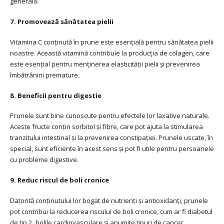
generală.
7. Promovează sănătatea pielii
Vitamina C conținută în prune este esențială pentru sănătatea pielii
noastre. Această vitamină contribuie la producția de colagen, care
este esențial pentru menținerea elasticității pielii și prevenirea
îmbătrânirii premature.
8. Beneficii pentru digestie
Prunele sunt bine cunoscute pentru efectele lor laxative naturale.
Aceste fructe conțin sorbitol și fibre, care pot ajuta la stimularea
tranzitului intestinal și la prevenirea constipației. Prunele uscate, în
special, sunt eficiente în acest sens și pot fi utile pentru persoanele
cu probleme digestive.
9. Reduc riscul de boli cronice
Datorită conținutului lor bogat de nutrienți și antioxidanți, prunele
pot contribui la reducerea riscului de boli cronice, cum ar fi diabetul
de tip 2, bolile cardiovasculare și anumite tipuri de cancer.