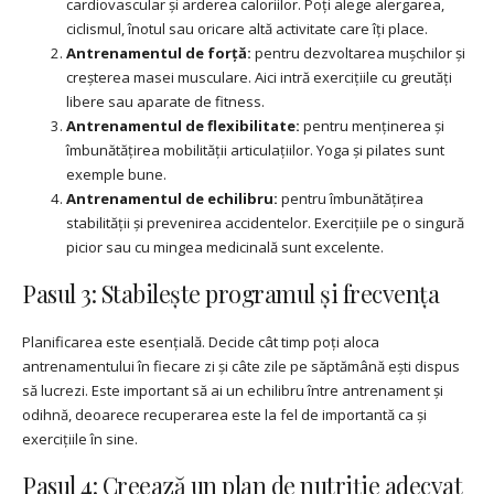
cardiovascular și arderea caloriilor. Poți alege alergarea,
ciclismul, înotul sau oricare altă activitate care îți place.
Antrenamentul de forță:
pentru dezvoltarea mușchilor și
creșterea masei musculare. Aici intră exercițiile cu greutăți
libere sau aparate de fitness.
Antrenamentul de flexibilitate:
pentru menținerea și
îmbunătățirea mobilității articulațiilor. Yoga și pilates sunt
exemple bune.
Antrenamentul de echilibru:
pentru îmbunătățirea
stabilității și prevenirea accidentelor. Exercițiile pe o singură
picior sau cu mingea medicinală sunt excelente.
Pasul 3: Stabilește programul și frecvența
Planificarea este esențială. Decide cât timp poți aloca
antrenamentului în fiecare zi și câte zile pe săptămână ești dispus
să lucrezi. Este important să ai un echilibru între antrenament și
odihnă, deoarece recuperarea este la fel de importantă ca și
exercițiile în sine.
Pasul 4: Creează un plan de nutriție adecvat