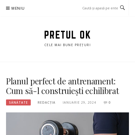
Sari
MENIU
la
conținut
PRETUL OK
CELE MAI BUNE PREȚURI
Planul perfect de antrenament:
Cum să-l construiești echilibrat
SĂNĂTATE
REDACȚIA
IANUARIE 29, 2024
0