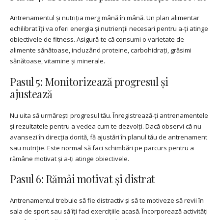
Antrenamentul și nutriția merg mână în mână. Un plan alimentar
echilibrat îți va oferi energia și nutrienții necesari pentru a-ți atinge
obiectivele de fitness. Asigură-te că consumi o varietate de
alimente sănătoase, incluzând proteine, carbohidrați, grăsimi
sănătoase, vitamine și minerale.
Pasul 5: Monitorizează progresul și
ajustează
Nu uita să urmărești progresul tău. Înregistrează-ți antrenamentele
și rezultatele pentru a vedea cum te dezvolți. Dacă observi că nu
avansezi în direcția dorită, fă ajustări în planul tău de antrenament
sau nutriție. Este normal să faci schimbări pe parcurs pentru a
rămâne motivat și a-ți atinge obiectivele.
Pasul 6: Rămâi motivat și distrat
Antrenamentul trebuie să fie distractiv și să te motiveze să revii în
sala de sport sau să îți faci exercițiile acasă. Încorporează activități