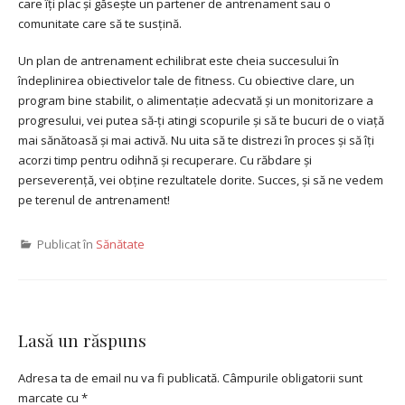
care îți plac și găsește un partener de antrenament sau o
comunitate care să te susțină.
Un plan de antrenament echilibrat este cheia succesului în
îndeplinirea obiectivelor tale de fitness. Cu obiective clare, un
program bine stabilit, o alimentație adecvată și un monitorizare a
progresului, vei putea să-ți atingi scopurile și să te bucuri de o viață
mai sănătoasă și mai activă. Nu uita să te distrezi în proces și să îți
acorzi timp pentru odihnă și recuperare. Cu răbdare și
perseverență, vei obține rezultatele dorite. Succes, și să ne vedem
pe terenul de antrenament!
Publicat în
Sănătate
Lasă un răspuns
Adresa ta de email nu va fi publicată.
Câmpurile obligatorii sunt
marcate cu
*